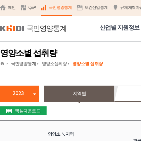
메인
Q&A
국민영양통계
보건산업통계
규제개혁마
국민영양통계
산업별 지원정보
영양소별 섭취량
home
국민영양통계
영양소섭취량
영양소별 섭취량
2023
지역별
엑셀다운로드
영양소 ＼지역
평