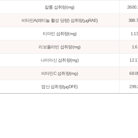
칼륨 섭취량(mg)
2600.
비타민A(레티놀 활성 당량) 섭취량(μgRAE)
388.
티아민 섭취량(mg)
1.1
리보플라빈 섭취량(mg)
1.6
나이아신 섭취량(mg)
12.1
비타민C 섭취량(mg)
68.0
엽산 섭취량(μgDFE)
299.
동물성단백질비(%)
50.9
지방급원에너지비(%)
25.0