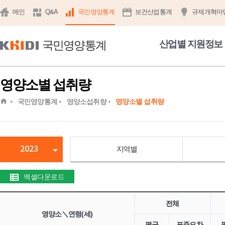
메인
Q&A
국민영양통계
보건산업통계
규제개혁마
국민영양통계
산업별 지원정보
영양소별 섭취량
home
국민영양통계
영양소섭취량
영양소별 섭취량
2023
지역별
엑셀다운로드
전체
영양소＼연령(세)
평균
표준오차