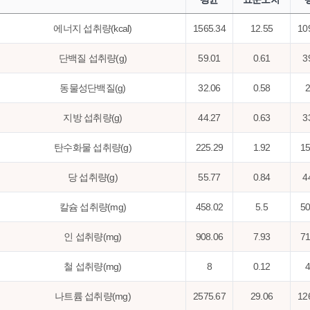
에너지 섭취량(kcal)
1565.34
12.55
10
단백질 섭취량(g)
59.01
0.61
3
동물성단백질(g)
32.06
0.58
2
지방 섭취량(g)
44.27
0.63
3
탄수화물 섭취량(g)
225.29
1.92
15
당 섭취량(g)
55.77
0.84
4
칼슘 섭취량(mg)
458.02
5.5
50
인 섭취량(mg)
908.06
7.93
71
철 섭취량(mg)
8
0.12
4
나트륨 섭취량(mg)
2575.67
29.06
12