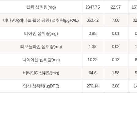
칼륨 섭취량(mg)
2347.75
22.97
15
비타민A(레티놀 활성 당량) 섭취량(μgRAE)
363.42
7.08
32
티아민 섭취량(mg)
0.95
0.01
0
리보플라빈 섭취량(mg)
1.38
0.02
1
나이아신 섭취량(mg)
10.22
0.13
6
비타민C 섭취량(mg)
64.6
1.58
5
엽산 섭취량(μgDFE)
270.14
3.08
1
동물성단백질비(%)
49.93
0.52
6
지방급원에너지비(%)
24.87
0.24
2