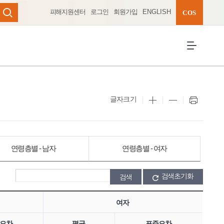
피해지원센터
로그인
회원가입
ENGLISH
완성 펼치기
COS
검색
전체메뉴 열
글자크기
연령층별 - 남자
연령층별 - 여자
검색초기화
여자
오차
평균
표준오차