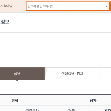
제개혁마당
자동
원정보
성별
연령층별 - 전체
전체
남자
표준오차
평균
표준