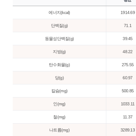
에너지(kcal)
1914.69
단백질(g)
71.1
동물성단백질(g)
39.45
지방(g)
48.22
탄수화물(g)
275.55
당(g)
60.97
칼슘(mg)
500.85
인(mg)
1033.11
철(mg)
11.37
나트륨(mg)
3289.13