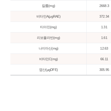
칼륨(mg)
2668.3
비타민A(μgRAE)
372.34
티아민(mg)
1.31
리보플라빈(mg)
1.61
나이아신(mg)
12.63
비타민C(mg)
66.11
엽산(μgDFE)
305.95
동물성단백질비(%)
50.01
지방급원에너지비(%)
22.46