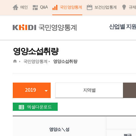
메인
Q&A
국민영양통계
보건산업통계
규
국민영양통계
산업별 지
영양소섭취량
home
국민영양통계
영양소섭취량
2019
지역별
엑셀다운로드
영양소＼성
평균