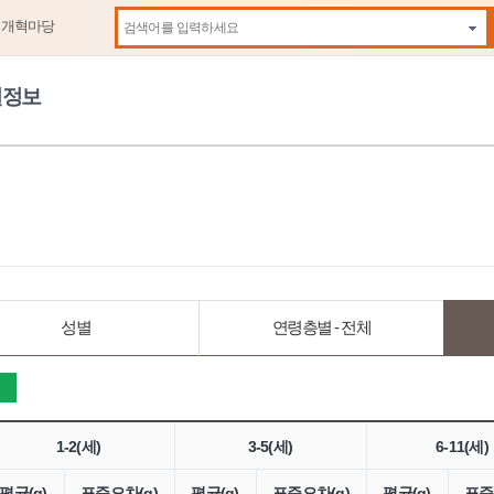
제개혁마당
자동
원정보
성별
연령층별 - 전체
1-2(세)
3-5(세)
6-11(세)
평균(g)
표준오차(g)
평균(g)
표준오차(g)
평균(g)
표준