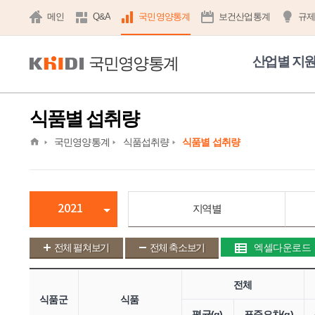
메인
Q&A
국민영양통계
보건산업통계
규
국민영양통계
산업별 지
식품별 섭취량
home
국민영양통계
식품섭취량
식품별 섭취량
2021
지역별
전체 펼쳐보기
전체 축소보기
엑셀다운로드
전체
식품군
식품
평균(g)
표준오차(g)