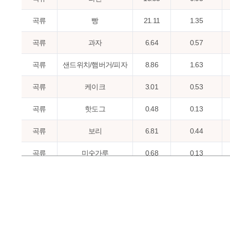
곡류
빵
21.11
1.35
곡류
과자
6.64
0.57
곡류
샌드위치/햄버거/피자
8.86
1.63
곡류
케이크
3.01
0.53
곡류
핫도그
0.48
0.13
곡류
보리
6.81
0.44
곡류
미숫가루
0.68
0.13
곡류
수수
0.39
0.09
곡류
시리얼
1.49
0.17
곡류
현미
5.92
0.43