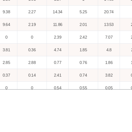
9.38
2.27
14.34
5.25
20.74
9.64
2.19
11.86
2.01
13.53
0
0
2.39
2.42
7.07
3.81
0.36
4.74
1.85
4.8
2.85
2.88
0.77
0.76
1.86
0.37
0.14
2.41
0.74
3.82
0
0
0.54
0.55
0.05
0.21
0.11
0.3
0.11
0.52
4.12
2.87
4.53
1.23
2.68
3.03
1.59
3.05
0.81
4.7