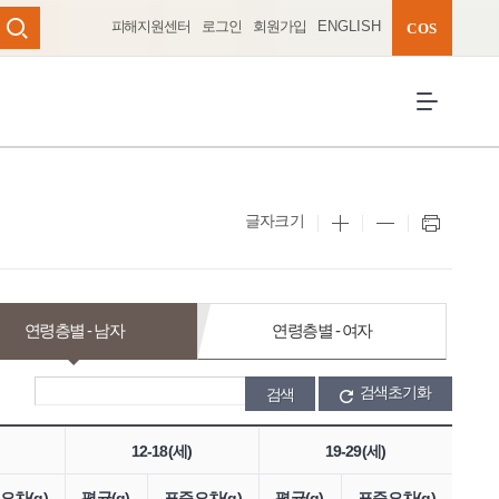
피해지원센터
로그인
회원가입
ENGLISH
완성 펼치기
COS
검색
전체메뉴 열
글자크기
연령층별 - 남자
연령층별 - 여자
검색초기화
12-18(세)
19-29(세)
오차(g)
평균(g)
표준오차(g)
평균(g)
표준오차(g)
평균(