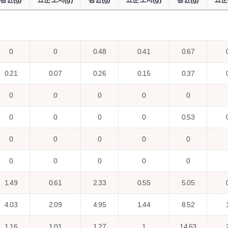
0
0
0.48
0.41
0.67
0.21
0.07
0.26
0.15
0.37
0
0
0
0
0
0
0
0
0
0.53
0
0
0
0
0
0
0
0
0
0
1.49
0.61
2.33
0.55
5.05
4.03
2.09
4.95
1.44
8.52
1.16
1.01
1.27
1
14.63