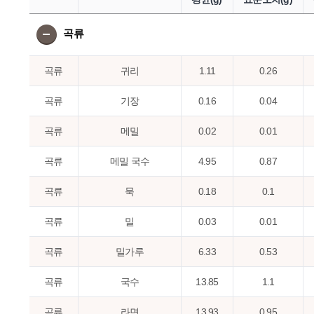
곡류
곡류
귀리
1.11
0.26
곡류
기장
0.16
0.04
곡류
메밀
0.02
0.01
곡류
메밀 국수
4.95
0.87
곡류
묵
0.18
0.1
곡류
밀
0.03
0.01
곡류
밀가루
6.33
0.53
곡류
국수
13.85
1.1
곡류
라면
13.93
0.95