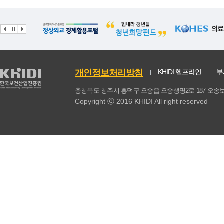
21
열무김치
10.46
0.88
22
빵(소없음)
10.28
0.58
23
샐러드
10.14
0.6
24
과자
9.74
0.49
개인정보처리방침
KHIDI 헬프라인
부
25
요구르트
8.99
0.53
충청북도 청주시 흥덕구 오송읍 오송생명2로 187 
Copyright ⓒ 2016 KHIDI All right reserved
26
시금치나물
8.62
0.65
27
단무지
8.44
0.42
28
맥주
8.12
0.5
29
콩나물국
7.84
0.51
30
상추
7.76
0.81
31
빵(소있음)
7.65
0.49