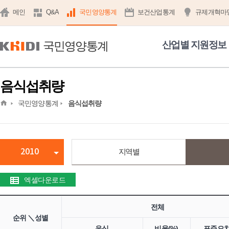
메인
Q&A
국민영양통계
보건산업통계
규제개혁마
국민영양통계
산업별 지원정보
음식섭취량
home
국민영양통계
음식섭취량
2010
지역별
엑셀다운로드
전체
순위 ＼성별
음식
비율(%)
표준오차