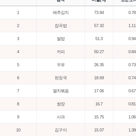
1
배추김치
73.84
0.78
2
잡곡밥
57.32
1.11
3
쌀밥
51.3
0.94
4
커피
50.27
0.84
5
우유
26.35
0.73
6
된장국
18.69
0.74
7
멸치볶음
17.06
0.67
8
쌈장
16.7
0.81
9
사과
15.75
1.06
10
김구이
15.07
1.39