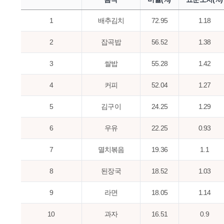
1
배추김치
72.95
1.18
2
잡곡밥
56.52
1.38
3
쌀밥
55.28
1.42
4
커피
52.04
1.27
5
김구이
24.25
1.29
6
우유
22.25
0.93
7
멸치볶음
19.36
1.1
8
된장국
18.52
1.03
9
라면
18.05
1.14
10
과자
16.51
0.9