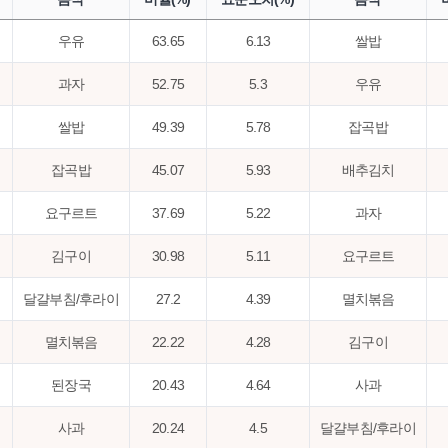
우유
63.65
6.13
쌀밥
과자
52.75
5.3
우유
쌀밥
49.39
5.78
잡곡밥
잡곡밥
45.07
5.93
배추김치
요구르트
37.69
5.22
과자
김구이
30.98
5.11
요구르트
달걀부침/후라이
27.2
4.39
멸치볶음
멸치볶음
22.22
4.28
김구이
된장국
20.43
4.64
사과
사과
20.24
4.5
달걀부침/후라이