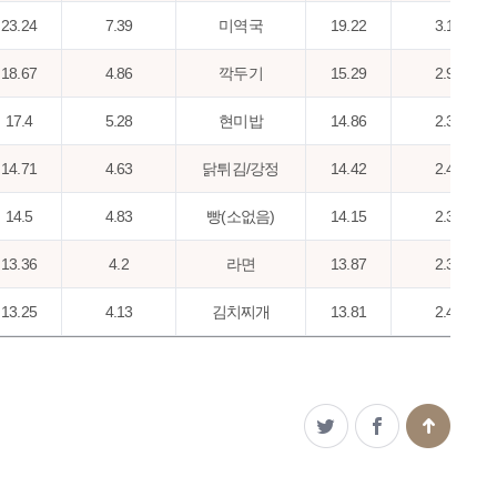
23.24
7.39
미역국
19.22
3.18
18.67
4.86
깍두기
15.29
2.95
17.4
5.28
현미밥
14.86
2.38
14.71
4.63
닭튀김/강정
14.42
2.44
14.5
4.83
빵(소없음)
14.15
2.35
13.36
4.2
라면
13.87
2.39
13.25
4.13
김치찌개
13.81
2.44
12.77
4.23
멸치볶음
13.48
2.58
11.82
2.87
귤
12.2
2.22
11.79
2.54
빵(소있음)
11.54
1.95