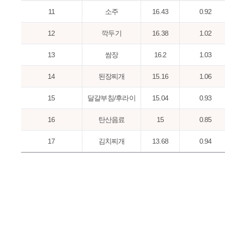
11
소주
16.43
0.92
12
깍두기
16.38
1.02
13
쌈장
16.2
1.03
14
된장찌개
15.16
1.06
15
달걀부침/후라이
15.04
0.93
16
탄산음료
15
0.85
17
김치찌개
13.68
0.94
18
상추
13.62
1.04
19
사과
11.64
0.96
20
고추장
11.43
0.75