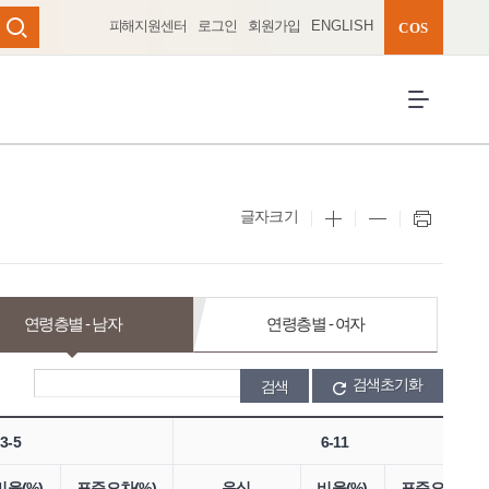
피해지원센터
로그인
회원가입
ENGLISH
완성 펼치기
COS
검색
전체메뉴 열
글자크기
연령층별 - 남자
연령층별 - 여자
검색초기화
3-5
6-11
비율(%)
표준오차(%)
음식
비율(%)
표준오차(%)