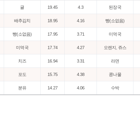
귤
19.45
4.3
된장국
배추김치
18.95
4.16
빵(소없음)
빵(소없음)
17.95
3.71
미역국
미역국
17.74
4.27
오렌지, 쥬스
치즈
16.94
3.31
라면
포도
15.75
4.38
콩나물
분유
14.27
4.06
수박
빵(소있음)
13.95
4.11
빵(소있음)
바나나
13.75
3.23
시리얼
딸기
12.27
3.46
어묵볶음