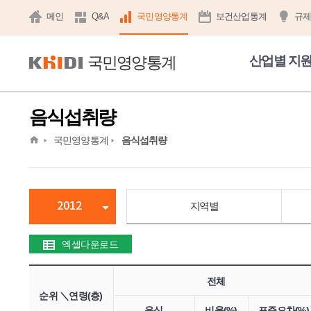
메인
Q&A
국민영양통계
보건산업통계
규
국민영양통계
산업별 지
음식섭취량
home
국민영양통계
음식섭취량
2012
지역별
엑셀다운로드
전체
순위 ＼연령(층)
음식
비율(%)
표준오차(%)