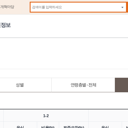
제개혁마당
자동
원정보
성별
연령층별 - 전체
1-2
음식
비율(%)
표준오차(%)
음식