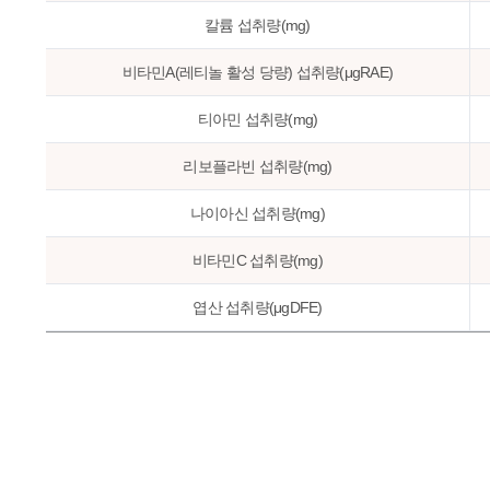
칼륨 섭취량(mg)
비타민A(레티놀 활성 당량) 섭취량(μgRAE)
티아민 섭취량(mg)
리보플라빈 섭취량(mg)
나이아신 섭취량(mg)
비타민C 섭취량(mg)
엽산 섭취량(μgDFE)
동물성단백질비(%)
지방급원에너지비(%)