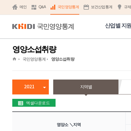
메인
Q&A
국민영양통계
보건산업통계
규
국민영양통계
산업별 지
영양소섭취량
home
국민영양통계
영양소섭취량
2021
지역별
엑셀다운로드
영양소 ＼지역