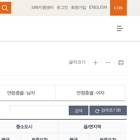
피해지원센터
로그인
회원가입
ENGLISH
완성 펼치기
COS
검색
전체메뉴 열
글자크기
연령층별 - 남자
연령층별 - 여자
검색초기화
중소도시
읍/면지역
평균
표준오차
평균
표준오차