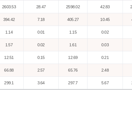
2603.53
28.47
2598.02
42.83
394.42
7.18
405.27
10.45
1.14
0.01
1.15
0.02
1.57
0.02
1.61
0.03
12.51
0.15
12.69
0.21
66.88
2.57
65.76
2.48
299.1
3.64
297.7
5.67
49.43
0.43
51.01
0.53
23.52
0.2
24.28
0.25