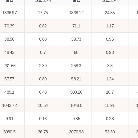
1836.97
17.75
1838.12
24.85
70.39
0.82
71.1
1.17
38.56
0.68
39.73
0.95
48.43
0.7
50
0.93
261.66
2.39
258.3
3.8
57.57
0.89
58.21
1.24
489.1
6.48
500.26
10.7
1042.72
10.54
1048.5
15.91
9.61
0.16
9.85
0.28
3080.5
36.78
3076.98
53.39