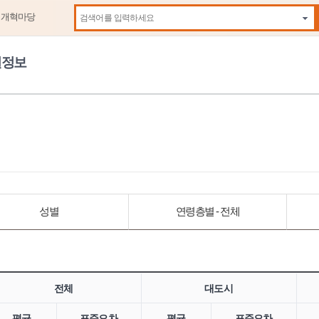
제개혁마당
자동
원정보
성별
연령층별 - 전체
전체
대도시
평균
표준오차
평균
표준오차