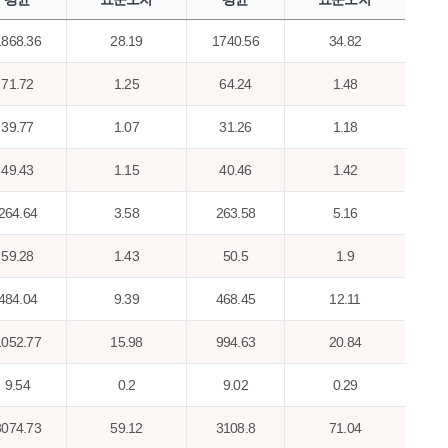
1868.36
28.19
1740.56
34.82
71.72
1.25
64.24
1.48
39.77
1.07
31.26
1.18
49.43
1.15
40.46
1.42
264.64
3.58
263.58
5.16
59.28
1.43
50.5
1.9
484.04
9.39
468.45
12.11
1052.77
15.98
994.63
20.84
9.54
0.2
9.02
0.29
3074.73
59.12
3108.8
71.04