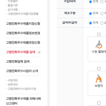
지정절차
구입/대여
전체
품질기준
심사내용
제조구분
전체
고령친화우수제품지정현황
급여/비급여
전체
고령친화우수제품지정신청
고령친화우수제품정보변경
고령친화우수제품연장신청
고령친화우수제품 검색
고령친화업체 검색
고령친화우수사업자 소개
사업개요
관련 제도
고령친화우수사업자 지정
고령친화우수제품 피해사례
신고센터