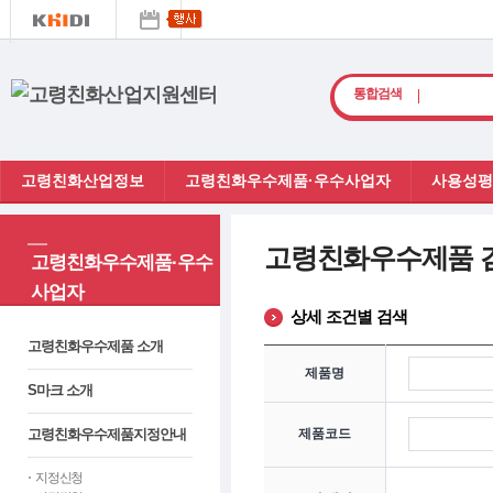
검
통합검색
색
고령친화산업정보
고령친화우수제품·우수사업자
사용성평
고령친화우수제품 
고령친화우수제품·우수
사업자
상세 조건별 검색
고령친화우수제품 소개
제품명
S마크 소개
고령친화우수제품지정안내
제품코드
지정신청