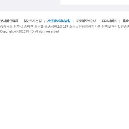
부서별 연락처
찾아오시는 길
개인정보처리방침
도로명주소안내
COS서비스
홈페
충청북도 청주시 흥덕구 오송읍 오송생명2로 187 오송보건의료행정타운 한국보건산업진흥
Copyright ⓒ 2015 KHIDI All right reserved