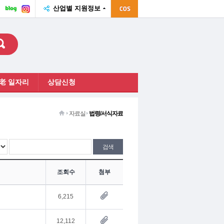
산업별 지원정보
네
인
이
스
버
타
블
그
로
램
그
老 일자리
상담신청
자료실
법령/서식자료
조회수
첨부
6,215
12,112