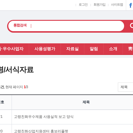
로그인
회원가입
사이트맵
페
이
스
북
검
통합검색
색
·우수사업자
사용성평가
자료실
알림
소개
靑
령/서식자료
1건
, 현재 페이지
1
/3
번호
제목
21
고령친화우수제품 사용실적 보고 양식
20
고령친화산업지원센터 홍보리플렛