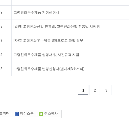
19
고령친화우수제품 지정신청서
18
[법령] 고령친화산업 진흥법, 고령친화산업 진흥법 시행령
17
[자료] 고령친화우수제품 S마크로고 파일 첨부
15
고령친화우수제품 설명서 및 사진규격 지침
13
고령친화우수제품 변경신청서(별지제3호서식)
1
2
3
트위터
페이스북
주소복사