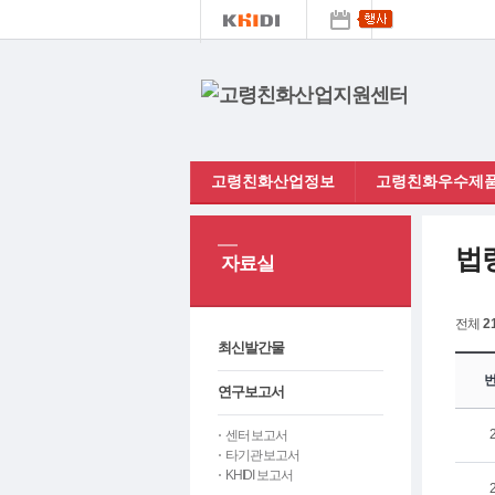
고령친화산업정보
고령친화우수제품
법
자료실
전체
2
최신발간물
연구보고서
센터 보고서
타기관 보고서
KHIDI 보고서