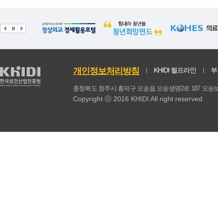
21
빵(소없음)
10.7
0.54
22
김치찌개
10.43
0.6
23
소주
10.09
0.51
24
빵(소있음)
9.85
0.52
개인정보처리방침
KHIDI 헬프라인
부
25
고추장
9.39
0.52
충청북도 청주시 흥덕구 오송읍 오송생명2로 187 
Copyright ⓒ 2016 KHIDI All right reserved
26
맥주
9.35
0.46
27
샐러드
9.24
0.55
28
콩나물
9.22
0.48
29
열무김치
8.96
0.66
30
음료
8.63
0.45
31
닭튀김/강정
8.2
0.5
볶음