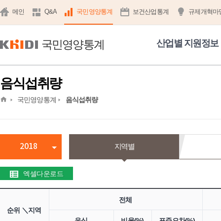
메인
Q&A
국민영양통계
보건산업통계
규제개혁마
국민영양통계
산업별 지원정보
음식섭취량
home
국민영양통계
음식섭취량
2018
지역별
엑셀다운로드
전체
순위 ＼지역
음식
비율(%)
표준오차(%)