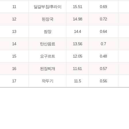
11
달걀부침/후라이
15.51
0.69
12
된장국
14.98
0.72
13
쌈장
14.4
0.64
14
탄산음료
13.56
0.7
15
요구르트
12.05
0.48
16
된장찌개
11.61
0.57
17
깍두기
11.5
0.56
18
상추
11.49
0.62
19
귤
11.08
1.06
20
미역국
10.72
0.58