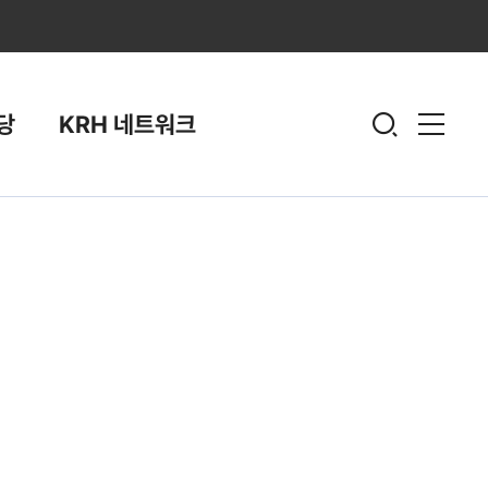
당
KRH 네트워크
전체
열기
열기