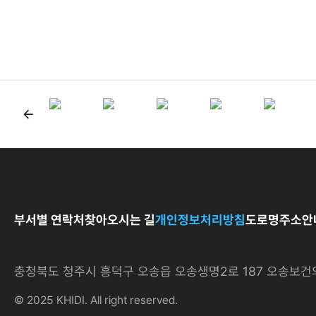
제목,
작성자,
등록일,
조회수,
관련기관
첨부에
따른
배너모음
게시글
목록
부서별 연락처
찾아오시는 길
개인정보처리방침
도로명주소안
충청북도 청주시 흥덕구 오송읍 오송생명2로 187 오송
© 2025 KHIDI. All right reserved.