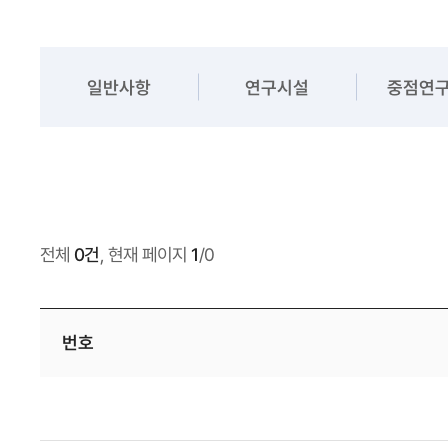
일반사항
연구시설
중점연
전체
0건
, 현재 페이지
1
/0
번호
보건의료데이터
:
번호,