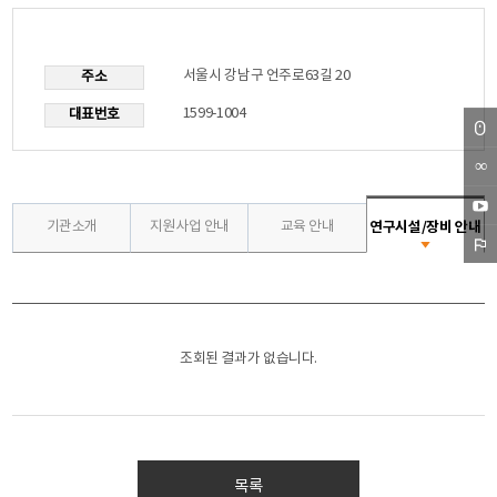
서울시 강남구 언주로63길 20
주소
1599-1004
대표번호
∞
NET
신청
바이
기관소개
지원사업 안내
교육 안내
연구시설/장비 안내
바로
오아
센터
가기
고라
공식
센터
연
구
바로
유튜
공식
시
조회된 결과가 없습니다.
가기
브 바
블로
설/
장
로가
그 바
비
안
기
로가
내
기
목록