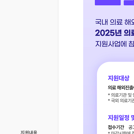
부
서,
담
당
자
1,
담
당
자
2
지원내용