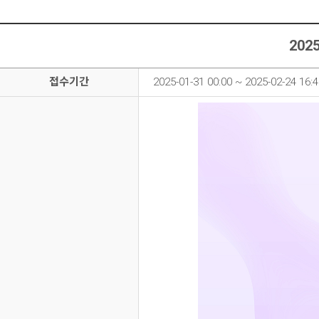
20
의
접수기간
2025-01-31 00:00 ~ 2025-02-24 16:
료
해
외
진
출
프
로
젝
트
지
원
사
업
상