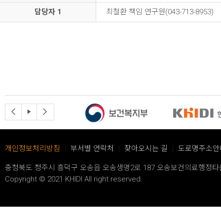
담당자 1
최철환 책임 연구원(043-713-8953)
이
슬
다
전
라
음
슬
이
슬
개인정보처리방침
부서별 연락처
찾아오시는 길
도로명주소안
라
드
라
이
재
이
충청북도 청주시 흥덕구 오송읍 오송생명2로 187 오송보건의료행정
드
생
드
Copyright © 2021 KHIDI All right reserved.
로
로
이
이
동
동