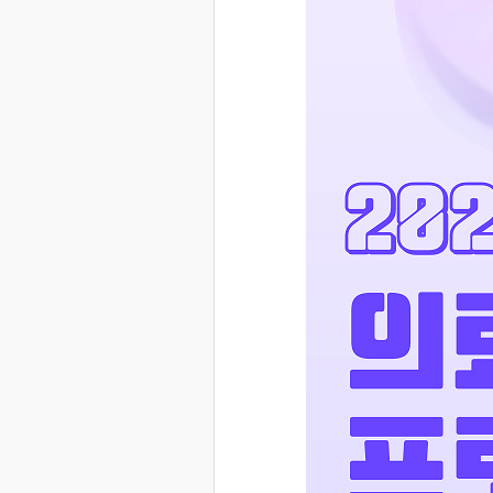
세
-
접
수
시
간,
공
고
기
간,
지
원
내
용,
첨
부
파
일,
담
당