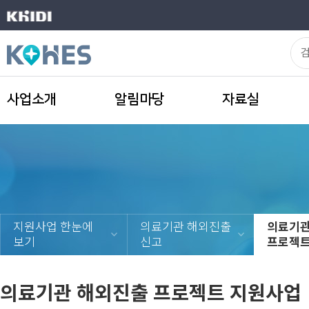
한
국
의
료
보
해
사업소개
알림마당
자료실
건
외
산
진
업
출
진
정
보
지원사업 한눈에
의료기관 해외진출
의료기관
흥
보기
신고
프로젝트
검
원
색
의료기관 해외진출 프로젝트 지원사업