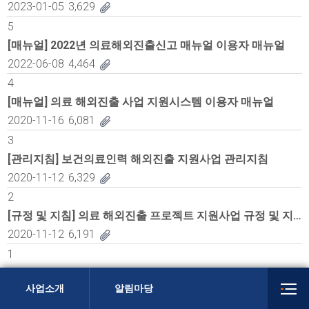
2023-01-05
3,629
제
5
목,
[매뉴얼] 2022년 의료해외진출신고 매뉴얼 이용자 매뉴얼
작
2022-06-08
4,464
성
4
자,
등
[매뉴얼] 의료 해외진출 사업 지원시스템 이용자 매뉴얼
록
2020-11-16
6,081
일,
3
조
[관리지침] 보건의료인력 해외진출 지원사업 관리지침
회
2020-11-12
6,329
수,
2
첨
[규정 및 지침] 의료 해외진출 프로젝트 지원사업 규정 및 지침
부
2020-11-12
6,191
에
1
따
[운영지침] 의료 해외진출 GHKOL 컨설팅 운영지침
른
전
사업소개
알림마당
게
2020-11-12
5,379
시