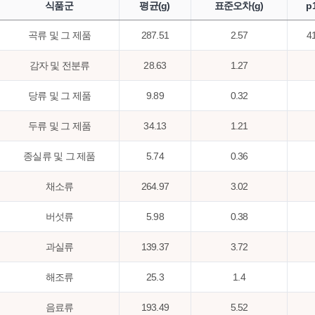
식품군
평균(g)
표준오차(g)
p
곡류 및 그 제품
287.51
2.57
4
감자 및 전분류
28.63
1.27
당류 및 그 제품
9.89
0.32
두류 및 그 제품
34.13
1.21
종실류 및 그 제품
5.74
0.36
채소류
264.97
3.02
버섯류
5.98
0.38
과실류
139.37
3.72
해조류
25.3
1.4
음료류
193.49
5.52