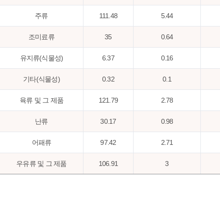
주류
111.48
5.44
조미료류
35
0.64
유지류(식물성)
6.37
0.16
기타(식물성)
0.32
0.1
육류 및 그 제품
121.79
2.78
난류
30.17
0.98
어패류
97.42
2.71
우유류 및 그 제품
106.91
3
유지류(동물성)
0.34
0.03
기타(동물성)
0.36
0.15