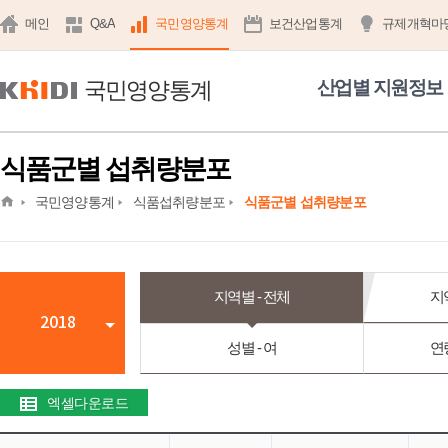
메인
Q&A
국민영양통계
보건산업통계
규제개혁마
국민영양통계
산업별 지원정보
식품군별 섭취량분포
home
국민영양통계
식품섭취량분포
식품군별 섭취량분포
지역별 - 전체
지
2018
성별 - 여
연
엑셀다운로드