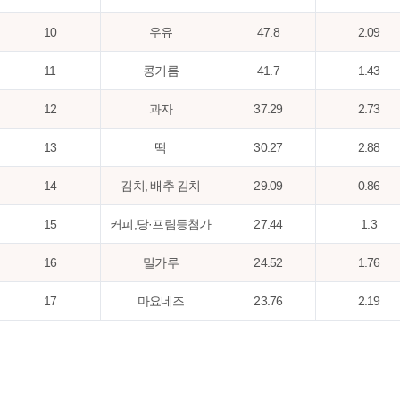
10
우유
47.8
2.09
11
콩기름
41.7
1.43
12
과자
37.29
2.73
13
떡
30.27
2.88
14
김치, 배추 김치
29.09
0.86
15
커피,당·프림등첨가
27.44
1.3
16
밀가루
24.52
1.76
17
마요네즈
23.76
2.19
18
맥주
23.08
2.12
19
탄산음료
22.15
1.6