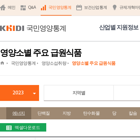
메인
Q&A
국민영양통계
보건산업통계
규제개혁마
국민영양통계
산업별 지원정보
영양소별 주요 급원식품
home
국민영양통계
영양소섭취량
영양소별 주요 급원식품
2023
지역별
에너지
단백질
지방
탄수화물
당
칼슘
엑셀다운로드