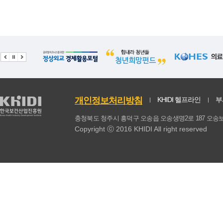
20
사과
20.93
1.7
21
두부
20.67
1.11
22
가공육
19.01
1.66
23
현미
18.3
0.9
24
감자
17.82
1.33
개인정보처리방침
KHIDI 헬프라인
부
25
고구마
16.33
1.69
충청북도 청주시 흥덕구 오송읍 오송생명2로 187 
Copyright ⓒ 2016 KHIDI All right reserved
26
보리
16.02
0.99
27
만두
14.21
1.91
28
돼지 부산물
13.62
1.59
29
참기름
13.34
0.62