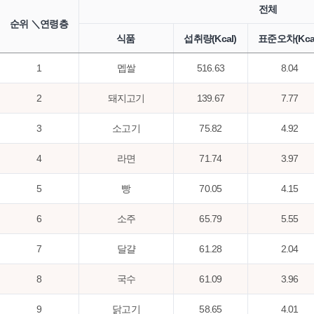
전체
순위 ＼연령층
식품
섭취량(Kcal)
표준오차(Kcal
1
멥쌀
516.63
8.04
2
돼지고기
139.67
7.77
3
소고기
75.82
4.92
4
라면
71.74
3.97
5
빵
70.05
4.15
6
소주
65.79
5.55
7
달걀
61.28
2.04
8
국수
61.09
3.96
9
닭고기
58.65
4.01