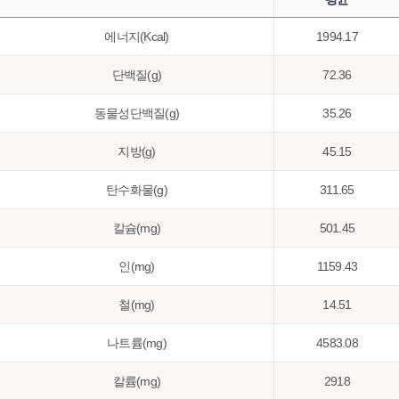
에너지(Kcal)
1994.17
단백질(g)
72.36
동물성단백질(g)
35.26
지방(g)
45.15
탄수화물(g)
311.65
칼슘(mg)
501.45
인(mg)
1159.43
철(mg)
14.51
나트륨(mg)
4583.08
칼륨(mg)
2918