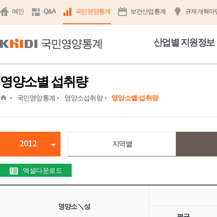
메인
Q&A
국민영양통계
보건산업통계
규제개혁마
국민영양통계
산업별 지원정보
영양소별 섭취량
home
국민영양통계
영양소섭취량
영양소별 섭취량
2012
지역별
엑셀다운로드
영양소＼성
평균