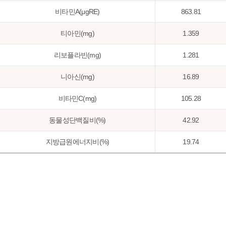
비타민A(μgRE)
863.81
티아민(mg)
1.359
리보플라빈(mg)
1.281
니아신(mg)
16.89
비타민C(mg)
105.28
동물성단백질비(%)
42.92
지방급원에너지비(%)
19.74