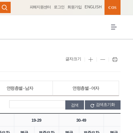
피해지원센터
로그인
회원가입
ENGLISH
완성 펼치기
COS
검색
전체메뉴 열
글자크기
연령층별 - 남자
연령층별 - 여자
검색초기화
19-29
30-49
50-64
준오차
평균
표준오차
평균
표준오차
평균
표