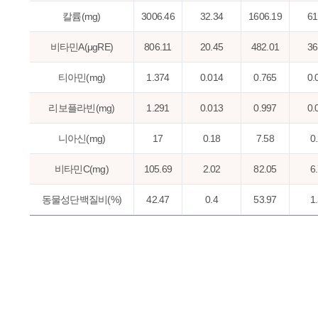
칼륨(mg)
3006.46
32.34
1606.19
61
비타민A(μgRE)
806.11
20.45
482.01
36
티아민(mg)
1.374
0.014
0.765
0.
리보플라빈(mg)
1.291
0.013
0.997
0.
니아신(mg)
17
0.18
7.58
0
비타민C(mg)
105.69
2.02
82.05
6
동물성단백질비(%)
42.47
0.4
53.97
1
지방급원에너지비(%)
19.25
0.19
21.5
0