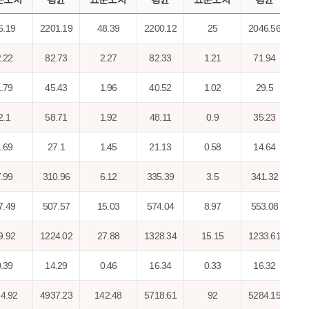
5.19
2201.19
48.39
2200.12
25
2046.56
.22
82.73
2.27
82.33
1.21
71.94
.79
45.43
1.96
40.52
1.02
29.5
2.1
58.71
1.92
48.11
0.9
35.23
.69
27.1
1.45
21.13
0.58
14.64
.99
310.96
6.12
335.39
3.5
341.32
7.49
507.57
15.03
574.04
8.97
553.08
9.92
1224.02
27.88
1328.34
15.15
1233.61
.39
14.29
0.46
16.34
0.33
16.32
4.92
4937.23
142.48
5718.61
92
5284.15
1