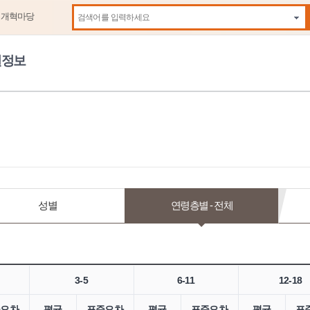
제개혁마당
자동
원정보
성별
연령층별 - 전체
3-5
6-11
12-18
준오차
평균
표준오차
평균
표준오차
평균
표