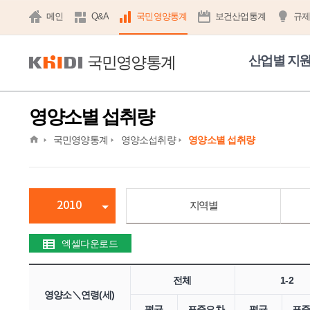
메인
Q&A
국민영양통계
보건산업통계
규
국민영양통계
산업별 지
영양소별 섭취량
home
국민영양통계
영양소섭취량
영양소별 섭취량
2010
지역별
엑셀다운로드
전체
1-2
영양소＼연령(세)
평균
표준오차
평균
표