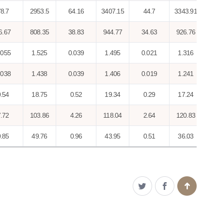
8.7
2953.5
64.16
3407.15
44.7
3343.91
6.67
808.35
38.83
944.77
34.63
926.76
.055
1.525
0.039
1.495
0.021
1.316
.038
1.438
0.039
1.406
0.019
1.241
.54
18.75
0.52
19.34
0.29
17.24
.72
103.86
4.26
118.04
2.64
120.83
.85
49.76
0.96
43.95
0.51
36.03
.45
23.81
0.42
19.74
0.22
15.49