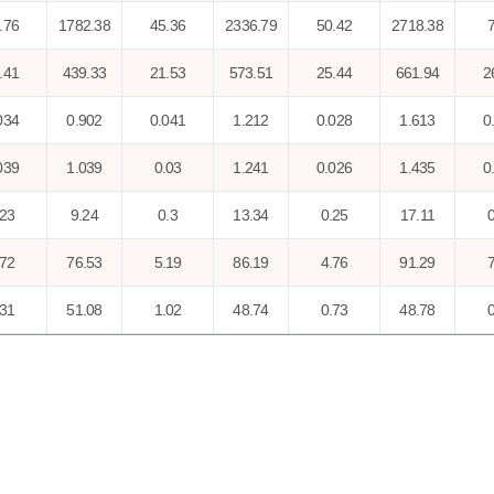
.76
1782.38
45.36
2336.79
50.42
2718.38
7
.41
439.33
21.53
573.51
25.44
661.94
2
034
0.902
0.041
1.212
0.028
1.613
0
039
1.039
0.03
1.241
0.026
1.435
0
.23
9.24
0.3
13.34
0.25
17.11
0
.72
76.53
5.19
86.19
4.76
91.29
7
.31
51.08
1.02
48.74
0.73
48.78
0
.63
21.81
0.47
21.3
0.36
23.93
0