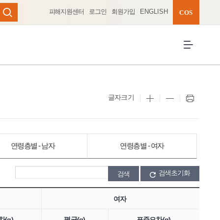
피해지원센터
로그인
회원가입
ENGLISH
완성 펼치기
COS
검색
전체메뉴 열
글자크기
연령층별 - 남자
연령층별 - 여자
검색초기화
여자
(g)
평균(g)
표준오차(g)