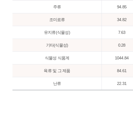
주류
94.85
조미료류
34.82
유지류(식물성)
7.63
기타(식물성)
0.28
식물성 식품계
1044.84
육류 및 그 제품
84.61
난류
22.31
어패류
51.23
우유류 및 그 제품
94.58
유지류(동물성)
0.21