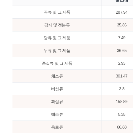
곡류 및 그 제품
287.94
감자 및 전분류
35.86
당류 및 그 제품
7.49
두류 및 그 제품
36.65
종실류 및 그 제품
2.93
채소류
301.47
버섯류
3.8
과실류
158.89
해조류
5.35
음료류
66.88