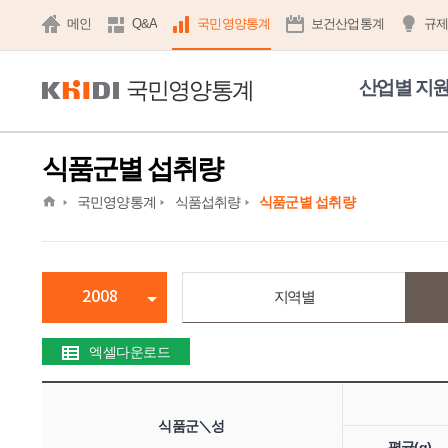
메인
Q&A
국민영양통계
보건산업통계
규
국민영양통계
산업별 지
식품군별 섭취량
home
국민영양통계
식품섭취량
식품군별 섭취량
2008
지역별
엑셀다운로드
식품군＼성
평균(g)