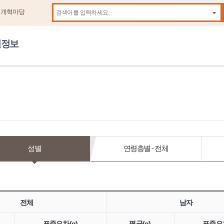
제개혁마당
자동
원정보
성별
연령층별 - 전체
전체
남자
표준오차(g)
평균(g)
표준오차