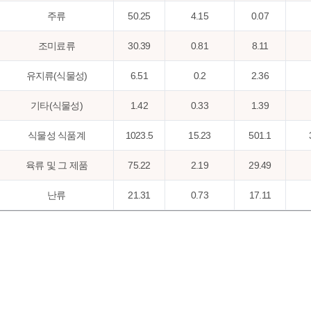
주류
50.25
4.15
0.07
조미료류
30.39
0.81
8.11
유지류(식물성)
6.51
0.2
2.36
기타(식물성)
1.42
0.33
1.39
식물성 식품계
1023.5
15.23
501.1
육류 및 그 제품
75.22
2.19
29.49
난류
21.31
0.73
17.11
어패류
44.08
1.63
13.44
우유류 및 그 제품
116.68
3.75
242.8
유지류(동물성)
0.15
0.02
0.07