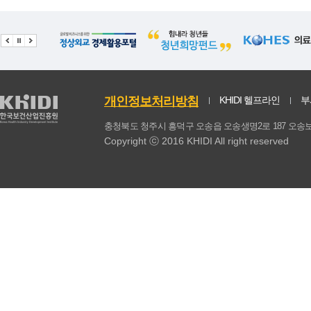
기타(동물성)
0.1
0.03
0.01
동물성 식품계
257.54
4.62
302.92
총계
1281.04
17.13
804.02
식물성식품 섭취비율(%)
20.18
0.33
38.9
개인정보처리방침
KHIDI 헬프라인
부
동물성식품 섭취비율(%)
79.82
0.33
61.1
충청북도 청주시 흥덕구 오송읍 오송생명2로 187 
Copyright ⓒ 2016 KHIDI All right reserved