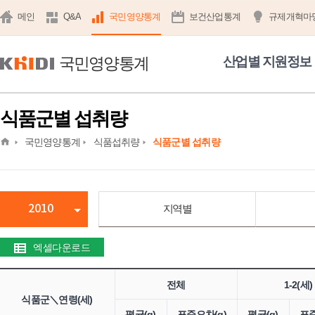
메인
Q&A
국민영양통계
보건산업통계
규제개혁마
국민영양통계
산업별 지원정보
식품군별 섭취량
home
국민영양통계
식품섭취량
식품군별 섭취량
2010
지역별
엑셀다운로드
전체
1-2(세)
식품군＼연령(세)
평균(g)
표준오차(g)
평균(g)
표준