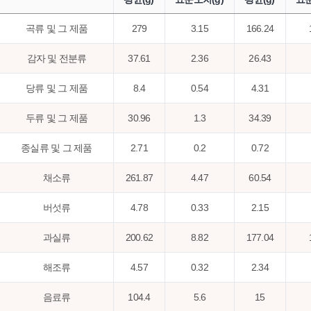
곡류 및 그 제품
279
3.15
166.24
감자 및 전분류
37.61
2.36
26.43
당류 및 그 제품
8.4
0.54
4.31
두류 및 그 제품
30.96
1.3
34.39
종실류 및 그 제품
2.71
0.2
0.72
채소류
261.87
4.47
60.54
버섯류
4.78
0.33
2.15
과실류
200.62
8.82
177.04
해조류
4.57
0.32
2.34
음료류
104.4
5.6
15