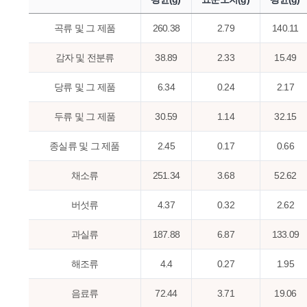
곡류 및 그 제품
260.38
2.79
140.11
감자 및 전분류
38.89
2.33
15.49
당류 및 그 제품
6.34
0.24
2.17
두류 및 그 제품
30.59
1.14
32.15
종실류 및 그 제품
2.45
0.17
0.66
채소류
251.34
3.68
52.62
버섯류
4.37
0.32
2.62
과실류
187.88
6.87
133.09
해조류
4.4
0.27
1.95
음료류
72.44
3.71
19.06