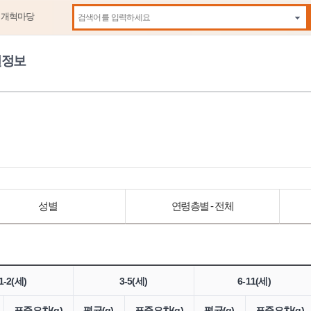
제개혁마당
자동
원정보
성별
연령층별 - 전체
1-2(세)
3-5(세)
6-11(세)
표준오차(g)
평균(g)
표준오차(g)
평균(g)
표준오차(g)