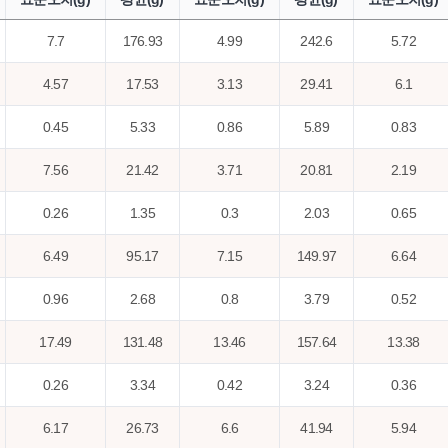
7.7
176.93
4.99
242.6
5.72
4.57
17.53
3.13
29.41
6.1
0.45
5.33
0.86
5.89
0.83
7.56
21.42
3.71
20.81
2.19
0.26
1.35
0.3
2.03
0.65
6.49
95.17
7.15
149.97
6.64
0.96
2.68
0.8
3.79
0.52
17.49
131.48
13.46
157.64
13.38
0.26
3.34
0.42
3.24
0.36
6.17
26.73
6.6
41.94
5.94