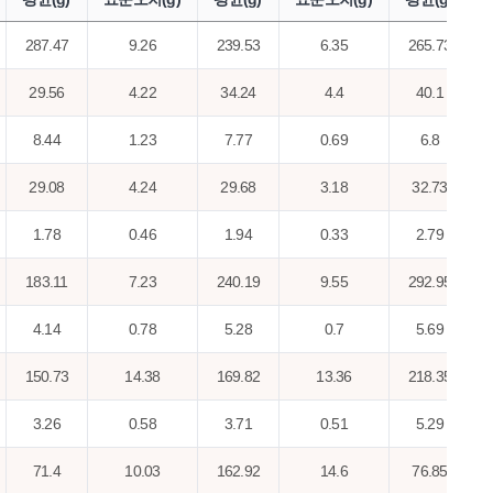
287.47
9.26
239.53
6.35
265.73
29.56
4.22
34.24
4.4
40.1
8.44
1.23
7.77
0.69
6.8
29.08
4.24
29.68
3.18
32.73
1.78
0.46
1.94
0.33
2.79
183.11
7.23
240.19
9.55
292.95
4.14
0.78
5.28
0.7
5.69
150.73
14.38
169.82
13.36
218.35
3.26
0.58
3.71
0.51
5.29
71.4
10.03
162.92
14.6
76.85