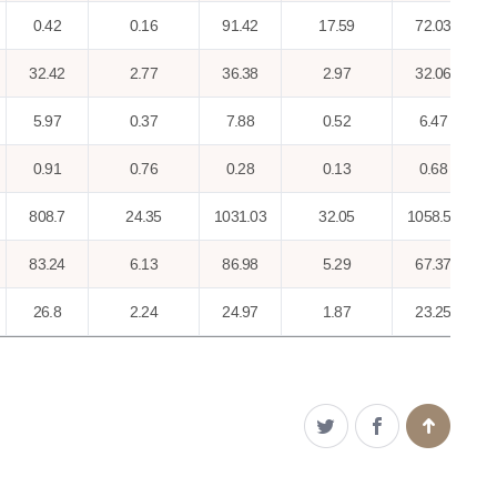
0.42
0.16
91.42
17.59
72.03
32.42
2.77
36.38
2.97
32.06
5.97
0.37
7.88
0.52
6.47
0.91
0.76
0.28
0.13
0.68
808.7
24.35
1031.03
32.05
1058.52
83.24
6.13
86.98
5.29
67.37
26.8
2.24
24.97
1.87
23.25
33.26
2.47
41.92
2.87
46.86
147.79
12.6
119.17
9.47
79.51
0.35
0.09
0.29
0.06
0.12