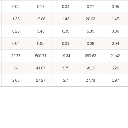
0.04
0.17
0.04
0.27
0.05
1.38
15.08
1.43
20.62
1.45
0.25
3.45
0.35
5.35
0.36
0.04
0.06
0.01
0.08
0.04
22.77
500.71
19.34
683.63
21.42
3.4
41.87
3.75
68.15
5.26
2.63
24.27
2.7
27.78
1.97
2
20.36
3.18
27.72
2.24
20.26
199.08
13.51
195.19
11.41
0.01
0.14
0.06
0.26
0.07