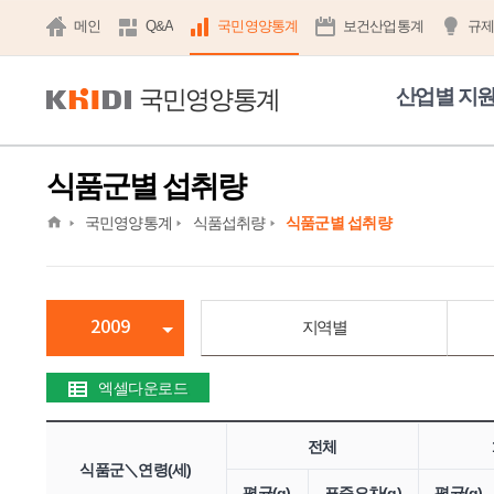
메인
Q&A
국민영양통계
보건산업통계
규
국민영양통계
산업별 지
식품군별 섭취량
home
국민영양통계
식품섭취량
식품군별 섭취량
2009
지역별
엑셀다운로드
전체
식품군＼연령(세)
평균(g)
표준오차(g)
평균(g)