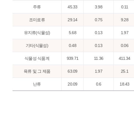
주류
45.33
3.98
0.11
조미료류
29.14
0.75
9.28
유지류(식물성)
5.68
0.13
1.97
기타(식물성)
0.48
0.13
0.06
식물성 식품계
939.71
11.36
411.34
육류 및 그 제품
63.09
1.97
25.1
난류
20.09
0.6
18.43
어패류
39.15
1.1
11.38
우유류 및 그 제품
97.95
3.25
252.68
유지류(동물성)
0.15
0.02
0.03