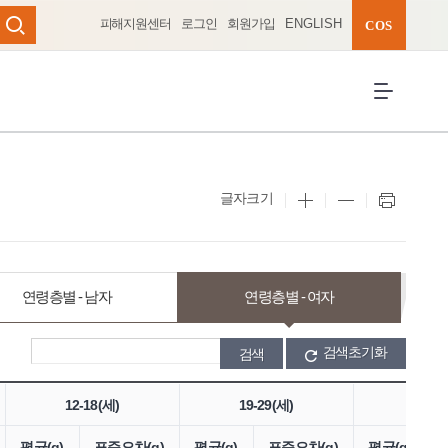
피해지원센터
로그인
회원가입
ENGLISH
완성 펼치기
COS
검색
전체메뉴 열
글자크기
연령층별 - 남자
연령층별 - 여자
검색초기화
12-18(세)
19-29(세)
30-49
평균(g)
표준오차(g)
평균(g)
표준오차(g)
평균(g)