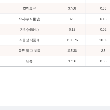
조미료류
37.08
0.66
유지류(식물성)
6.6
0.15
기타(식물성)
0.12
0.02
식물성 식품계
1105.76
10.85
육류 및 그 제품
115.36
2.5
난류
37.36
0.88
어패류
41.81
1.11
우유류 및 그 제품
107.5
2.8
유지류(동물성)
0.44
0.04
기타(동물성)
0.62
0.06