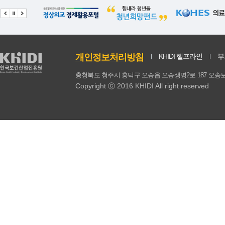
동물성 식품계
303.08
3.94
총계
1408.84
12.2
식물성식품 섭취비율(%)
77.94
0.26
개인정보처리방침
KHIDI 헬프라인
부
동물성식품 섭취비율(%)
22.06
0.26
충청북도 청주시 흥덕구 오송읍 오송생명2로 187 
Copyright ⓒ 2016 KHIDI All right reserved