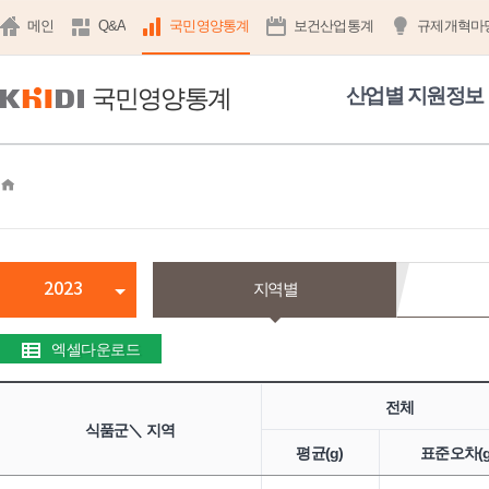
메인
Q&A
국민영양통계
보건산업통계
규제개혁마
국민영양통계
산업별 지원정보
home
2023
지역별
엑셀다운로드
전체
식품군＼ 지역
평균(g)
표준오차(g