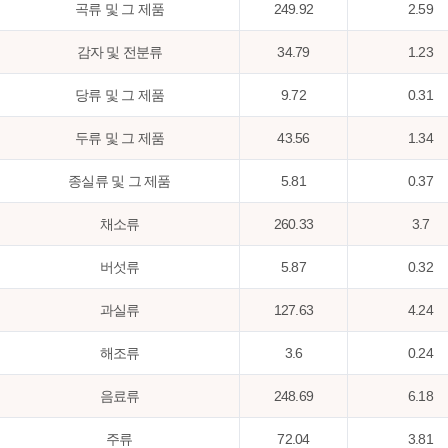
곡류 및 그 제품
249.92
2.59
감자 및 전분류
34.79
1.23
당류 및 그 제품
9.72
0.31
두류 및 그 제품
43.56
1.34
종실류 및 그 제품
5.81
0.37
채소류
260.33
3.7
버섯류
5.87
0.32
과실류
127.63
4.24
해조류
3.6
0.24
음료류
248.69
6.18
주류
72.04
3.81