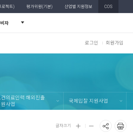
그룹
프로젝트)
평가위원(기본)
산업별 지원정보
COS
aaaapos59quot59gt59lt59
자비자
전
체
보
로그인
회원가입
기
아의료기기
보건의료인력 해외진출
국제입찰 지원사업
검색
지원사업
공
인
본
본
글자크기