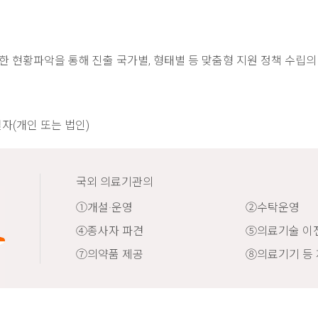
 현황파악을 통해 진출 국가별, 형태별 등 맞춤형 지원 정책 수립
자(개인 또는 법인)
국외 의료기관의
①개설·운영
②수탁운영
④종사자 파견
⑤의료기술 이
⑦의약품 제공
⑧의료기기 등