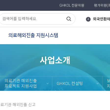
아이메이
2
GHKOL 전문위원
평가위원(
3
의
검
인
외국인환
4
기
료
색
진출절차
5
검
해
의료해외진출 지원시스템
색
바이어
6
버
어
외
인도네시
7
튼
진
의약품
8
사업소개
출
유치업체
9
정
한미
10
보
의료기관 해외진출
GHKOL 컨설팅
유치기관
1
프로젝트 지원사업
검
색
의료기관 해외진출 신고