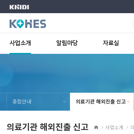
한
국
보
사업소개
알림마당
자료실
건
산
업
진
흥
종합안내
의료기관 해외진출 신고
원
의료기관 해외진출 신고
홈
사업소개