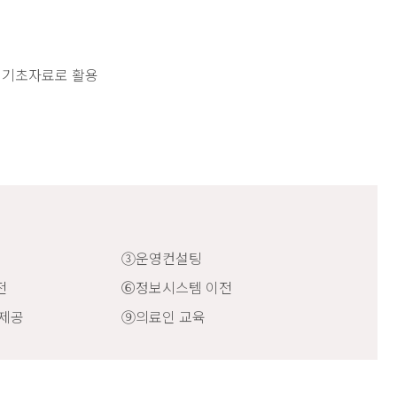
유
쇄
문
문
하
하
사
사
의 기초자료로 활용
기
기
이
이
즈
즈
크
작
게
게
③운영컨설팅
전
⑥정보시스템 이전
 제공
⑨의료인 교육