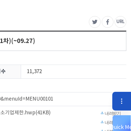
주
URL
트위터
페이스북
)(~09.27)
회수
11,372
0119&menuId=MENU00101
퀵
기업제한.hwp(41KB)
내려받기
내려받기
Quick M