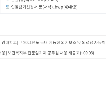
산출(공)내역서.hwp(15KB)
입찰참가신청서 등(서식)..hwp(494KB)
건양대학교] 「2021년도 국내 지능형 의지보조 및 의료용 자동
채용] 보건복지부 전문임기제 공무원 채용 재공고(~09.03)