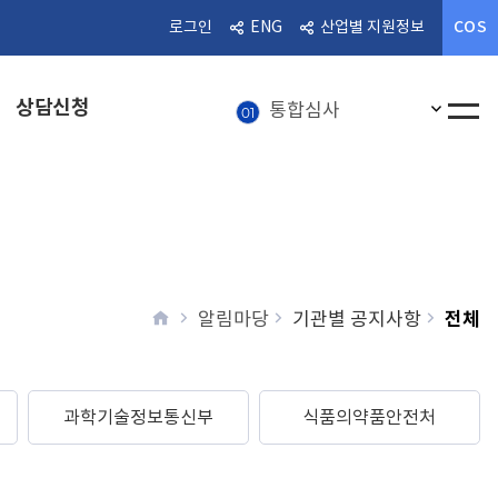
COS
로그인
ENG
산업별 지원정보
알림마당
08
통합심사
01
상담신청
인기검
전체메
혁신의료기기
02
상담신청
03
의료기기
04
의료기기 정보
05
home
전체
알림마당
기관별 공지사항
뉴스레터
06
의료기기산업
07
알림마당
과학기술정보통신부
식품의약품안전처
08
통합심사
01