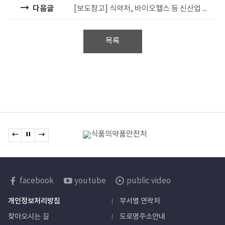
다음글
[보도참고] 식약처, 바이오헬스 등 신산업 분야 규제혁신 추진
목록
관련기관
이전 배너로 이동
배너 정지
다음 배너로 이동
배너모음
한국보건산업진흥원
facebook
youtube
public video
sns
개인정보처리방침
부서별 연락처
바로가기
찾아오시는 길
도로명주소안내