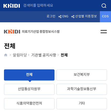
검색
로그인
ENG
산업별 지원정보
COS
전체메
전체
home
전체
알림마당
기관별 공지사항
전체
보건복지부
산업통상자원부
과학기술정보통신부
식품의약품안전처
기타