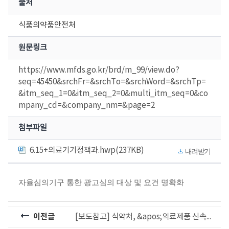
출처
식품의약품안전처
원문링크
https://www.mfds.go.kr/brd/m_99/view.do?
seq=45450&srchFr=&srchTo=&srchWord=&srchTp=
&itm_seq_1=0&itm_seq_2=0&multi_itm_seq=0&co
mpany_cd=&company_nm=&page=2
첨부파일
6.15+의료기기정책과.hwp(237KB)
내려받기
자율심의기구 통한 광고심의 대상 및 요건 명확화
이전글
[보도참고] 식약처, &apos;의료제품 신속심사 업무 안내자료&apos; 개정