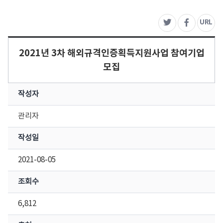
주
URL
트위터
페이스북
2021년 3차 해외규격인증획득지원사업 참여기업
모집
작성자
관리자
작성일
2021-08-05
조회수
6,812