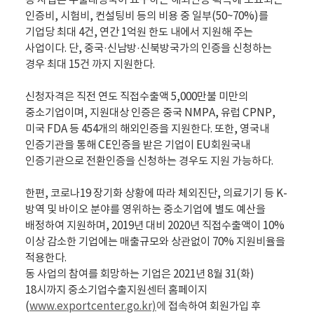
동 사업은 수출대상국이 요구하는 해외인증 획득에 소요되는
인증비, 시험비, 컨설팅비 등의 비용 중 일부(50~70%)를
기업당 최대 4건, 연간 1억원 한도 내에서 지원해 주는
사업이다. 단, 중국·신남방·신북방국가의 인증을 신청하는
경우 최대 15건 까지 지원한다.
신청자격은 직전 연도 직접수출액 5,000만불 미만의
중소기업이며, 지원대상 인증은 중국 NMPA, 유럽 CPNP,
미국 FDA 등 454개의 해외인증을 지원한다. 또한, 영국내
인증기관을 통해 CE인증을 받은 기업이 EU회원국내
인증기관으로 전환인증을 신청하는 경우도 지원 가능하다.
한편, 코로나19 장기화 상황에 따라 체외진단, 의료기기 등 K-
방역 및 바이오 분야를 영위하는 중소기업에 별도 예산을
배정하여 지원하며, 2019년 대비 2020년 직접수출액이 10%
이상 감소한 기업에는 매출규모와 상관없이 70% 지원비율을
적용한다.
동 사업의 참여를 회망하는 기업은 2021년 8월 31(화)
18시까지 중소기업수출지원센터 홈페이지
(
www.exportcenter.go.kr)
에
접속하여 회원가입 후