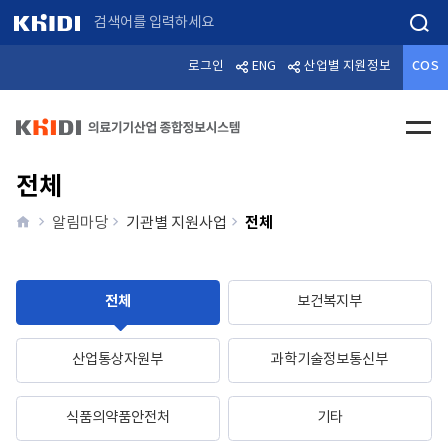
검색
로그인
ENG
산업별 지원정보
COS
전체메
전체
home
전체
알림마당
기관별 지원사업
전체
보건복지부
산업통상자원부
과학기술정보통신부
식품의약품안전처
기타