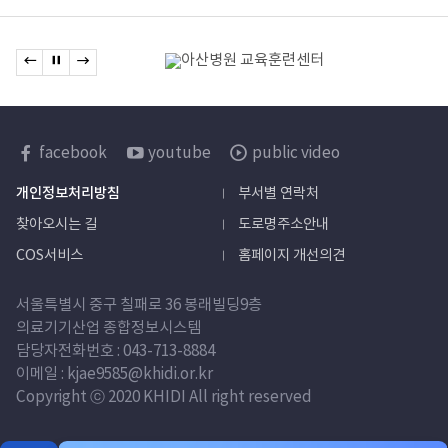
관련기관
이전 배너로 이동
배너 정지
다음 배너로 이동
배너모음
한국보건산업진흥원
facebook
youtube
public video
sns
개인정보처리방침
부서별 연락처
바로가기
찾아오시는 길
도로명주소안내
COS서비스
홈페이지 개선의견
서울특별시 중구 칠패로 36 봉래빌딩9층
의료기기산업 종합정보시스템
담당자
전화번호 :
043-713-8884
이메일 : kjae9585@khidi.or.kr
Copyright ⓒ 2020 KHIDI All right reserved