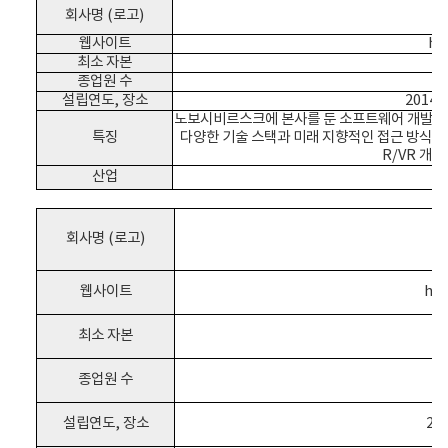
회사명 (로고)
웹사이트
ht
최소 자본
종업원 수
설립연도, 장소
2014
노보시비르스크에 본사를 둔 소프트웨어 개발회사임
특징
다양한 기술 스택과 미래 지향적인 접근 방식은 
R/VR 개발
산업
보
회사명 (로고)
웹사이트
htt
최소 자본
종업원 수
설립연도, 장소
20