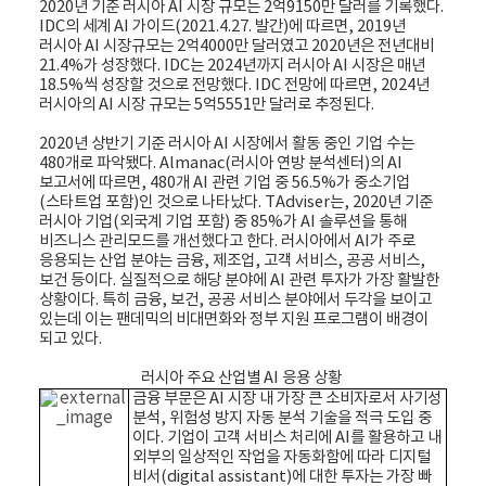
2020년 기준 러시아 AI 시장 규모는 2억9150만 달러를 기록했다.
IDC의 세계 AI 가이드(2021.4.27. 발간)에 따르면, 2019년
러시아 AI 시장규모는 2억4000만 달러였고 2020년은 전년대비
21.4%가 성장했다. IDC는 2024년까지 러시아 AI 시장은 매년
18.5%씩 성장할 것으로 전망했다. IDC 전망에 따르면, 2024년
러시아의 AI 시장 규모는 5억5551만 달러로 추정된다.
2020년 상반기 기준 러시아 AI 시장에서 활동 중인 기업 수는
480개로 파악됐다. Almanac(러시아 연방 분석센터)의 AI
보고서에 따르면, 480개 AI 관련 기업 중 56.5%가 중소기업
(스타트업 포함)인 것으로 나타났다. TAdviser는, 2020년 기준
러시아 기업(외국계 기업 포함) 중 85%가 AI 솔루션을 통해
비즈니스 관리모드를 개선했다고 한다. 러시아에서 AI가 주로
응용되는 산업 분야는 금융, 제조업, 고객 서비스, 공공 서비스,
보건 등이다. 실질적으로 해당 분야에 AI 관련 투자가 가장 활발한
상황이다. 특히 금융, 보건, 공공 서비스 분야에서 두각을 보이고
있는데 이는 팬데믹의 비대면화와 정부 지원 프로그램이 배경이
되고 있다.
러시아 주요 산업별 AI 응용 상황
금융 부문은 AI 시장 내 가장 큰 소비자로서 사기성
분석, 위험성 방지 자동 분석 기술을 적극 도입 중
이다. 기업이 고객 서비스 처리에 AI를 활용하고 내
외부의 일상적인 작업을 자동화함에 따라 디지털
비서(digital assistant)에 대한 투자는 가장 빠