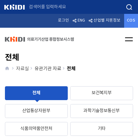
검색
로그인
ENG
산업별 지원정보
COS
전체메
전체
home
전체
자료실
유관기관 자료
전체
보건복지부
산업통상자원부
과학기술정보통신부
식품의약품안전처
기타