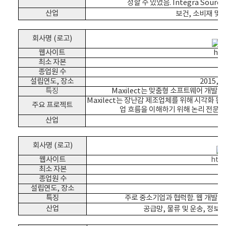
정할 수 있었음. Integra So
산업
보건,
소비재 및 
회사명 (로고)
웹사이트
htt
최소 자본
종업원 수
설립연도, 장소
2015,
특징
Maxilect는 맞춤형 소프트웨어 개발,
Maxilect는 장난감 제조업체를 위해 시각화 된
주요 프로젝트
업 흐름을 이해하기 위해 논리 전문가
산업
광
회사명 (로고)
웹사이트
http
최소 자본
종업원 수
설립연도, 장소
2
특징
주로 중소기업과 협력함. 웹 개발, 
산업
공급망, 물류 및 운송,
정보기