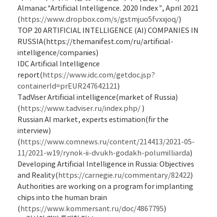
Almanac “Artificial Intelligence. 2020 Index ”, April 2021
(
https://www.dropbox.com/s/gstmjuo5fvxxjoq/
)
TOP 20 ARTIFICIAL INTELLIGENCE (AI) COMPANIES IN
RUSSIA
(
https://themanifest.com/ru/artificial-
intelligence/companies
)
IDC Artificial Intelligence
report
(
https://www.idc.com/getdoc.jsp?
containerId=prEUR247642121
)
TadViser Artificial intelligence(market of Russia)
(
https://www.tadviser.ru/index.php/
)
Russian AI market, experts estimation(fir the
interview)
(
https://www.comnews.ru/content/214413/2021-05-
11/2021-w19/rynok-ii-dvukh-godakh-polumilliarda
)
Developing Artificial Intelligence in Russia: Objectives
and Reality
(
https://carnegie.ru/commentary/82422
)
Authorities are working on a program for implanting
chips into the human brain
(
https://www.kommersant.ru/doc/4867795
)