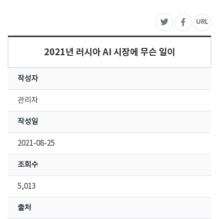
주
URL
트위터
페이스북
2021년 러시아 AI 시장에 무슨 일이
작성자
관리자
작성일
2021-08-25
조회수
5,013
출처