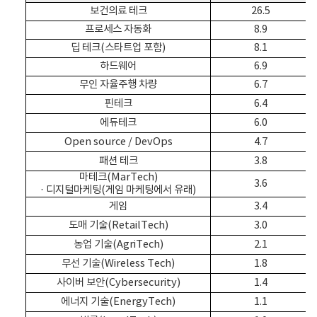
보건의료 테크
26.5
프로세스 자동화
8.9
딥 테크(스타트업 포함)
8.1
하드웨어
6.9
무인 자율주행 차량
6.7
핀테크
6.4
에듀테크
6.0
Open source / DevOps
4.7
패션 테크
3.8
마테크(MarTech)
3.6
· 디지털마케팅(게임 마케팅에서 유래)
게임
3.4
도매 기술(RetailTech)
3.0
농업 기술(AgriTech)
2.1
무선 기술(Wireless Tech)
1.8
사이버 보안(Cybersecurity)
1.4
에너지 기술(EnergyTech)
1.1