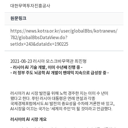
대한무역투자진흥공사
원문링크
https://news.kotra.or.kr/user/globalBbs/kotranews/
782/globalBbsDataView.do?
setIdx=243&dataIdx=190225
2021-08-23
러시아
모스크바무역관
최진형
- 러시아 AI 기술 개발, 이미 수년째 진행 중 -
- 러 정부 주도 뇌공학 AI 개발이 팬데믹 지속으로 급성장 중 -
러시아가 AI 시장 발전을 위해 노력 경주한 지는 이미 수 년이
됐다고 한다. 푸틴 러시아 대통령은 연례 연설과 각종
국제경제포럼에서도 AI 발전의 중요성을 수차례 거론한 바 있고,
AI시장을 이끄는 국가는 ‘세계의 주인'이 될 것이라고 언급했다.
러시아의 AI 시장 개요