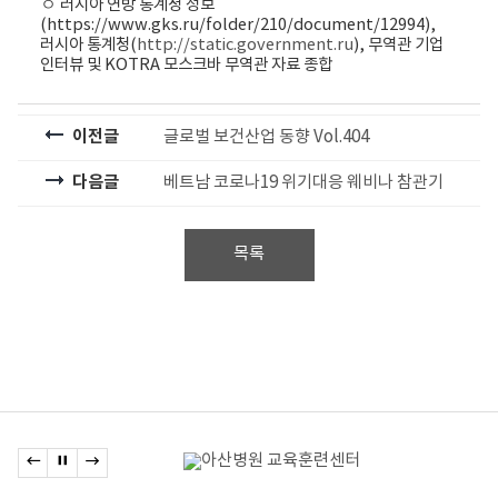
ㅇ 러시아 연방 통계청 정보
(https://www.gks.ru/folder/210/document/12994),
러시아 통계청(
http://static.government.ru
), 무역관 기업
인터뷰 및 KOTRA 모스크바 무역관 자료 종합
이전글
글로벌 보건산업 동향 Vol.404
다음글
베트남 코로나19 위기대응 웨비나 참관기
목록
관련기관
이전 배너로 이동
배너 정지
다음 배너로 이동
배너모음