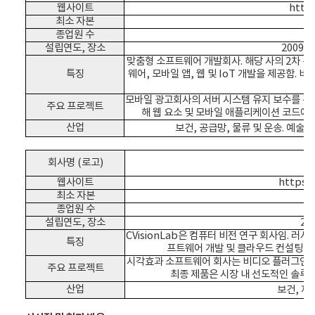
웹사이트
https
최소 자본
종업원 수
설립연도, 장소
2009
맞춤형 소프트웨어 개발회사. 해당 사의 2차 
특징
웨어, 모바일 앱, 웹 및 IoT 개발을 제공함. 
모바일 광고회사의 서버 시스템 유지 보수를 관리함. W
주요 프로젝트
해 웹 요소 및 모바일 애플리케이션 코드에
산업
보건,
공급망, 물류 및 운송.
예술, 
회사명 (로고)
웹사이트
https:/
최소 자본
종업원 수
설립연도, 장소
20
CVisionLab은 컴퓨터 비전 연구 회사임. 러
특징
프트웨어 개발 및 클라우드 컨설팅을 
시각효과 소프트웨어 회사는 비디오 플러그인용 모
주요 프로젝트
최종 제품은 시장 내 선도적인 솔루션
산업
보건,
제