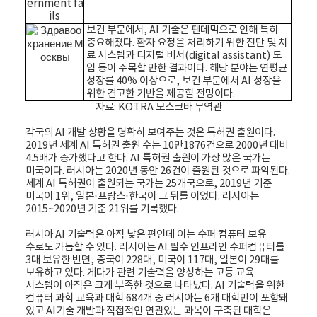
보건 부문에서, AI 기술은 팬데믹으로 인해 특히
중요해졌다. 환자 요청을 처리하기 위한 진단 및 치
료 시스템과 디지털 비서(digital assistant) 도
입 등이 주목할 만한 결과이다. 해당 분야는 연평균
성장률 40% 이상으로, 보건 부문에서 AI 성장을
위한 견고한 기반을 제공할 전망이다.
자료: KOTRA 모스크바 무역관
각국의 AI 개발 상황을 명확히 보여주는 것은 특허권 출원이다.
2019년 세계 AI 특허권 출원 수는 10만1876건으로 2000년 대비
4.5배가 증가했다고 한다. AI 특허권 출원이 가장 많은 국가는
미국이다. 러시아는 2020년 동안 26건이 출원된 것으로 파악된다.
세계 AI 특허권이 출원되는 국가는 25개국으로, 2019년 기준
미국이 1위, 일본·프랑스·한국이 그 뒤를 이었다. 러시아는
2015~2020년 기준 21위를 기록했다.
러시아 AI 기술력은 아직 낮은 편인데 이는 수퍼 컴퓨터 보유
수로도 가늠할 수 있다. 러시아는 AI 필수 인프라인 수퍼컴퓨터를
3대 보유한 반면, 중국이 228대, 미국이 117대, 일본이 29대를
보유하고 있다. 게다가 관련 기술력을 양성하는 고등 교육
시스템이 아직은 크게 부족한 것으로 나타났다. AI 기술력을 위한
컴퓨터 과학 교육과 대학 684개 중 러시아는 6개 대학만이 포함돼
있고 AI기술 개발과 직접적인 연관있는 과목이 구축된 대학은