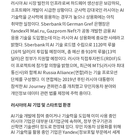
러시아 AI 시장 발전의 인프라로써 하드웨어 생산성은 보강하되,
소프트웨어 개발이 시급한 상황이다. 군사력 강대국인 러시아는 AI
기술력을 군사력에 응용하는 경우가 높으나 상용화에는 아직
취약한 실정이다. Sberbank의 German Gref 은행장은
Yandex와 Mail.ru, Gazprom Neft가 공동 개발한 금융 AI
응용 기술을 도입했는데 이는 러시아 AI 상용화에 중요한 사례라고
밝혔다. Sberbank의 AI 기술 로드맵 수립으로 1120억 루블
(16억 달러)이 투입될 예정이며, 총 예산 중 910억 루블(13억
달러)은 정부가 지원할 예정이다. 러시아 직접투자펀드(RDIF)도
이 프로젝트에 참가할 의향을 밝혔으며, 최근에 MTS(러시아 최대
통신사)와 함께 AI Russia Alliance(연합)라는 기술 프로모션
단체를 구성했다. 이 연합체는 2019년 푸틴 러시아 대통령이
참석한 AI Journey 콘퍼런스를 개최했고 무인자동차 분야와
개인정보 데이터 관련 법률 제정에 주력 중이다.
러시아의 AI 기업 및 스타트업 환경
AI기술 개발에 참여 중이거나 기술력을 도입해 이미 사용 중인
러시아 기업은 대부분 대기업군에 속하며, 정부 연구기관과
산학연 기술센터 정도로 한정돼 있다. 무인 자동차 상용화를 위해
AI 기술력을 활용 중인 기업은 Yandex(정보포털 부문에서 세계