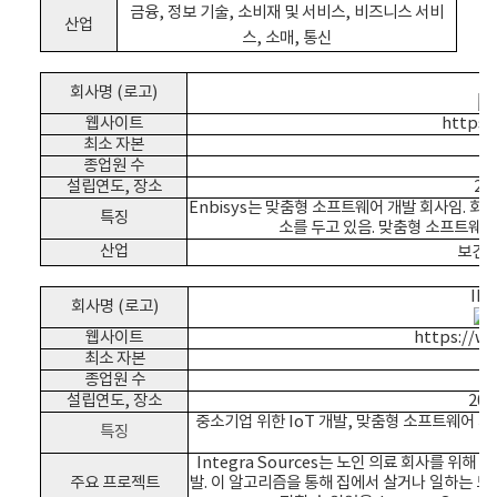
금융,
정보 기술,
소비재 및 서비스,
비즈니스 서비
산업
스,
소매,
통신
회사명 (로고)
웹사이트
https:
최소 자본
종업원 수
설립연도, 장소
20
Enbisys는 맞춤형 소프트웨어 개발 회사임. 
특징
소를 두고 있음. 맞춤형 소프트웨어 
산업
보건,
IN
회사명 (로고)
웹사이트
https://w
최소 자본
종업원 수
설립연도, 장소
20
중소기업 위한 IoT 개발, 맞춤형 소프트웨어 개
특징
Integra Sources는 노인 의료 회사를 위
주요 프로젝트
발. 이 알고리즘을 통해 집에서 살거나 일하는 노