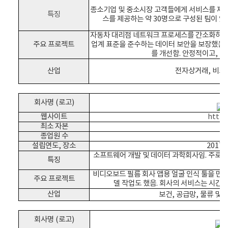
종소기업 및 중소시장 고객들에게 서비스를 제공하
특징
스를 제공하는 약 30명으로 구성된 팀이 있
자동차 대리점 네트워크 프로세스를 간소화하는 
주요 프로젝트
업계 표준을 준수하는 데이터 보안을 보장했음.
를 개선함. 안정적이고, 
산업
전자상거래,
비즈
회사명 (로고)
웹사이트
https
최소 자본
종업원 수
설립연도, 장소
2017
소프트웨어 개발 및 데이터 과학회사임. 주로 AI
특징
비디오보드 필름 회사 앱용 얼굴 인식 툴을 만드
주요 프로젝트
델 작업도 했음. 회사의 서비스는 시간
산업
보건,
공급망, 물류 및 
회사명 (로고)