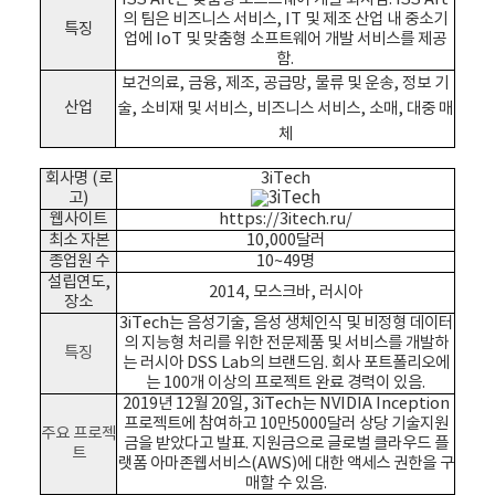
의 팀은 비즈니스 서비스, IT 및 제조 산업 내 중소기
특징
업에 IoT 및 맞춤형 소프트웨어 개발 서비스를 제공
함.
보건의료,
금융,
제조,
공급망, 물류 및 운송,
정보 기
산업
술,
소비재 및 서비스,
비즈니스 서비스,
소매,
대중 매
체
회사명 (로
3iTech
고)
웹사이트
https://3itech.ru/
최소 자본
10,000달러
종업원 수
10~49명
설립연도,
2014, 모스크바, 러시아
장소
3iTech는 음성기술, 음성 생체인식 및 비정형 데이터
의 지능형 처리를 위한 전문제품 및 서비스를 개발하
특징
는 러시아 DSS Lab의 브랜드임. 회사 포트폴리오에
는 100개 이상의 프로젝트 완료 경력이 있음.
2019년 12월 20일, 3iTech는 NVIDIA Inception
프로젝트에 참여하고 10만5000달러 상당 기술지원
주요 프로젝
금을 받았다고 발표. 지원금으로 글로벌 클라우드 플
트
랫폼 아마존웹서비스(AWS)에 대한 액세스 권한을 구
매할 수 있음.