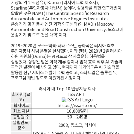
시장의 약 2% 점유), Kamaz(러시아 트럭 제조사),
Starline(무인자동차 개발사) 등이다. 상용화를 위한 연구개발이
활발한 곳은 NAMI(The Central Scientific Research
Automobile and Automotive Engines Institutes:
운송기기 및 자동차 엔진 과학 연구센터)와 MADI(Moscow
Automobile and Road Construction University: 모스크바
운송기기 및 도로 건설 대학)이다.
2019~2020년 모스크바와 타타르스탄 공화국은 러시아 최초
무인자동차 시범 운행을 실시했다. 이와 관련, 2020년 2월 러시아
하원 위원회(Duma)는 공공도로 상 자율운행 허용법을
상정했다. 상정된 법은 아직 계류 중이나 법적 효력 직후 AI 기술의
극적인 발전이 예상되고 있다. 현재까지 대기업군은 AI 기술력을
활용한 신규 서비스 개발에 주력 중이고, 스타트업은 솔루션 및
프로그램 개발 정도로 이원화된 시장이다.
러시아 내 Top 10 인공지능 회사
회사명 (로
ISS ART
고)
웹사이트
https://issart.com/
최소 자본
10,000달러
종업원 수
50 ~ 249명
설립연도,
2003, 옴스크, 러시아
장소
ISS Art는 맞춤형 소프트웨어 개발 회사임. ISS Art