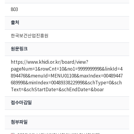
803
출처
한국보건산업진흥원
원문링크
https://www.khidi.or.kr/board/view?
pageNum=1&rowCnt=10&no1=9999999998&linkId=4
8944768&menuId=MENU01108&maxIndex=00489447
689998&minIndex=00489338229998&schType=0&sch
Text=&schStartDate=&schEndDate=&boar
접수마감일
첨부파일