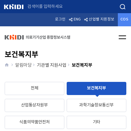
검색
로그인
ENG
산업별 지원정보
COS
전체메
보건복지부
home
보건복지부
알림마당
기관별 지원사업
전체
보건복지부
산업통상자원부
과학기술정보통신부
식품의약품안전처
기타