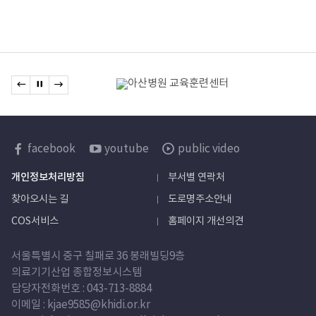
관련기관
이전 배너로 이동
배너 정지
다음 배너로 이동
배너모음
한국보건산업진흥원
facebook
youtube
public video
sns
개인정보처리방침
부서별 연락처
바로가기
찾아오시는 길
도로명주소안내
COS서비스
홈페이지 개선의견
서울특별시 중구 칠패로 36 봉래빌딩9층
의료기기산업 종합정보시스템
담당자
전화번호 :
043-713-8884
이메일 : kjae9585@khidi.or.kr