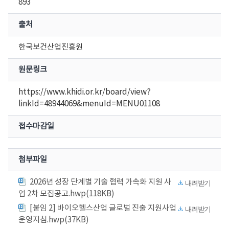
893
출처
한국보건산업진흥원
원문링크
https://www.khidi.or.kr/board/view?
linkId=48944069&menuId=MENU01108
접수마감일
첨부파일
2026년 성장 단계별 기술 협력 가속화 지원 사
내려받기
업 2차 모집공고.hwp(118KB)
[붙임 2] 바이오헬스산업 글로벌 진출 지원사업
내려받기
운영지침.hwp(37KB)