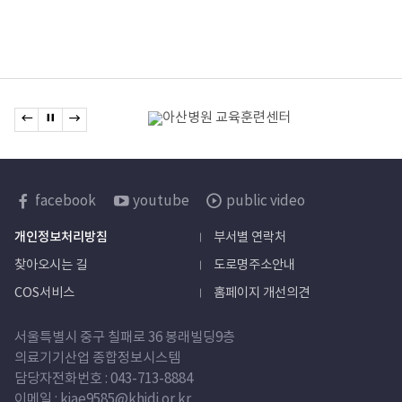
관련기관
이전 배너로 이동
배너 정지
다음 배너로 이동
배너모음
한국보건산업진흥원
facebook
youtube
public video
sns
개인정보처리방침
부서별 연락처
바로가기
찾아오시는 길
도로명주소안내
COS서비스
홈페이지 개선의견
서울특별시 중구 칠패로 36 봉래빌딩9층
의료기기산업 종합정보시스템
담당자
전화번호 :
043-713-8884
이메일 : kjae9585@khidi.or.kr