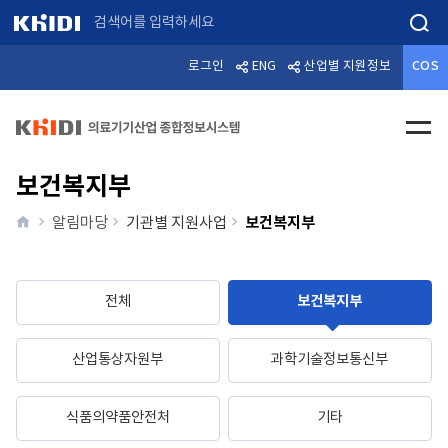
검색
로그인
ENG
산업별 지원정보
COS
전체메
보건복지부
home
보건복지부
알림마당
기관별 지원사업
전체
보건복지부
산업통상자원부
과학기술정보통신부
식품의약품안전처
기타