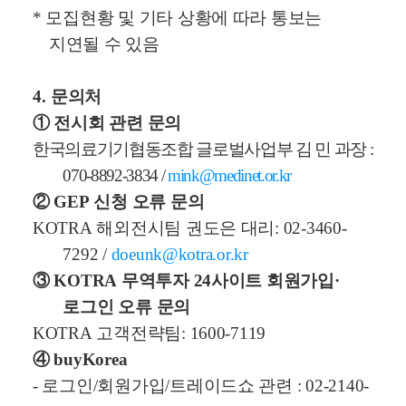
*
모집현황 및 기타 상황에 따라 통보는
지연될 수 있음
4.
문의처
①
전시회 관련 문의
한국의료기기협동조합 글로벌사업부 김 민 과장
:
070-8892-3834 /
mink@medinet.or.kr
②
GEP
신청 오류 문의
KOTRA
해외전시팀 권도은 대리
: 02-3460-
7292 /
doeunk@kotra.or.kr
③
KOTRA
무역투자
24
사이트 회원가입
·
로그인 오류 문의
KOTRA
고객전략팀
: 1600-7119
④
buyKorea
-
로그인
/
회원가입
/
트레이드쇼 관련
: 02-2140-