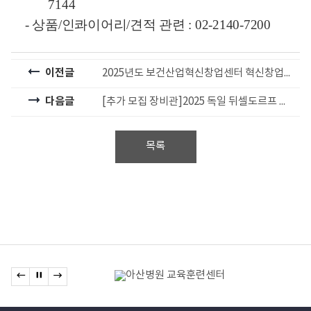
7144
-
상품
/
인콰이어리
/
견적 관련
: 02-2140-7200
이전글
2025년도 보건산업혁신창업센터 혁신창업멤버스 기업 모집 공고(~5/19(월), 17:00까지)
다음글
[추가 모집 장비관]2025 독일 뒤셀도르프 의료기기전시회(MEDICA 2025) 한국관 추가 모집안내
목록
관련기관
이전 배너로 이동
배너 정지
다음 배너로 이동
배너모음