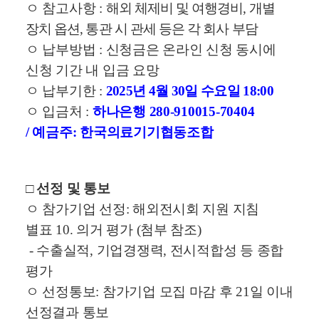
ㅇ 참고사항
:
해외 체제비 및 여행경비
,
개별
장치 옵션
,
통관 시 관세 등은 각 회사 부담
ㅇ 납부방법
:
신청금은 온라인 신청 동시에
신청 기간 내 입금 요망
ㅇ 납부기한
:
2025
년
4
월
30
일 수요일
18:00
ㅇ 입금처
:
하나은행
280-910015-70404
/
예금주
:
한국의료기기협동조합
□
선정 및 통보
ㅇ 참가기업 선정
:
해외전시회 지원 지침
별표
10.
의거 평가
(
첨부 참조
)
-
수출실적
,
기업경쟁력
,
전시적합성 등 종합
평가
ㅇ 선정통보
:
참가기업 모집 마감 후
21
일 이내
선정결과 통보