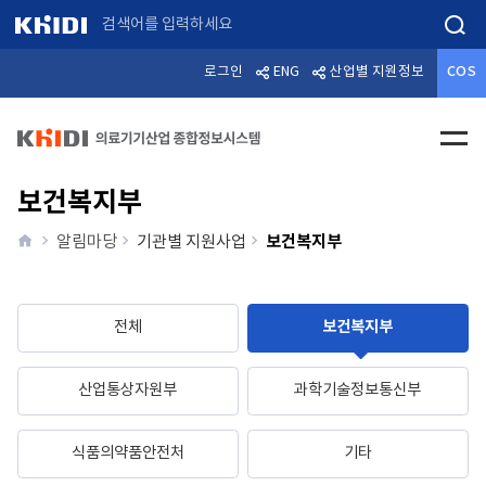
검색
로그인
ENG
산업별 지원정보
COS
전체메
보건복지부
home
보건복지부
알림마당
기관별 지원사업
전체
보건복지부
산업통상자원부
과학기술정보통신부
식품의약품안전처
기타