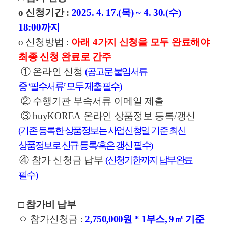
o
신청기간
:
2025. 4. 17.(
목
) ~ 4. 30.(
수
)
18:00
까지
o
신청방법
:
아래
4
가지 신청을 모두 완료해야
최종 신청 완료로 간주
①
온라인 신청
(
공고문 붙임서류
중
‘
필수서류
’
모두 제출 필수
)
②
수행기관 부속서류 이메일 제출
③
buyKOREA
온라인 상품정보 등록
/
갱신
(
기존 등록한 상품정보는 사업신청일 기준 최신
상품정보로 신규 등록
/
혹은 갱신 필수
)
④
참가 신청금 납부
(
신청기한까지 납부완료
필수
)
□
참가비 납부
ㅇ 참가신청금
:
2,750,000
원
* 1
부스
, 9
㎡
기준