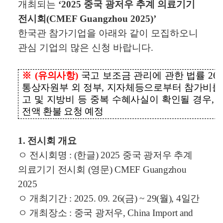
개최되는
‘2025
중국 광저우 추계 의료기기
전시회
(CMEF Guangzhou 2025)’
한국관 참가기업을
아래와 같이 모집하오니
관심 기업의 많은 신청 바랍니다
.
※
(
유의사항
)
국고 보조금 관리에 관한 법률
26
통상자원부 외 정부
,
지자체등으로부터 참가비를 
고 및 지방비 등 중복 수혜사실이 확인될 경우
, 
전액 환불 요청 예정
1.
전시회 개요
ㅇ 전시회명
: (
한글
) 2025
중국 광저우 추계
의료기기 전시회
(
영문
) CMEF Guangzhou
2025
ㅇ 개최기간
: 2025. 09. 26(
금
) ~ 29(
월
), 4
일간
ㅇ 개최장소
:
중국 광저우
, China Import and