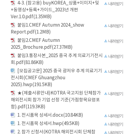
4-3. (참고용) buyKOREA_상품+이미지+및
내려받기
+동영상+등록+가이드_2023년 개편
Ver.1.0.pdf(1.35MB)
붙임1.CMEF Autumn 2024_show
내려받기
Report.pdf(1.2MB)
붙임2.CMEF Autumn
내려받기
2025_Brochure.pdf(27.37MB)
붙임3.통장사본_2025 중국 추계 의료기기전시
내려받기
회.pdf(81.86KB)
[모집공고문] 2025 중국 광저우 추계 의료기기
내려받기
전시회(CMEF Ghuangzhou
2025).hwp(191.5KB)
★(제출서류안내)KOTRA 국고지원 단체참가
내려받기
해외전시회 참가 기업 선정 기준(가점항목요령포
함).pdf(119.3KB)
1. 전시품목 상세서.docx(10.84KB)
내려받기
1. 전시품목 상세서.hwp(49.5KB)
내려받기
2. 참가 신청서(KOTRA 해외전시회 단체참
내려받기