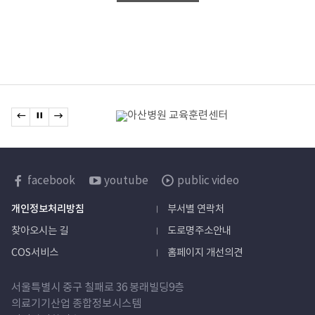
관련기관
이전 배너로 이동
배너 정지
다음 배너로 이동
배너모음
한국보건산업진흥원
facebook
youtube
public video
sns
개인정보처리방침
부서별 연락처
바로가기
찾아오시는 길
도로명주소안내
COS서비스
홈페이지 개선의견
서울특별시 중구 칠패로 36 봉래빌딩9층
의료기기산업 종합정보시스템