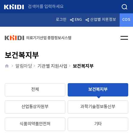
검색
로그인
ENG
산업별 지원정보
COS
전체메
보건복지부
home
보건복지부
알림마당
기관별 지원사업
전체
보건복지부
산업통상자원부
과학기술정보통신부
식품의약품안전처
기타