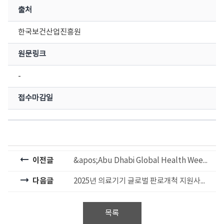
출처
한국보건산업진흥원
원문링크
-
접수마감일
이전글
&apos;Abu Dhabi Global Health Week(아부다비 글로벌 헬스위크) 2025&apos; 홍보관 참여기업 모집(~3.26(수), 17:00 까지)
다음글
2025년 의료기기 글로벌 판로개척 지원사업 참여기업 모집공고(~4/9, 18시까지)
목록