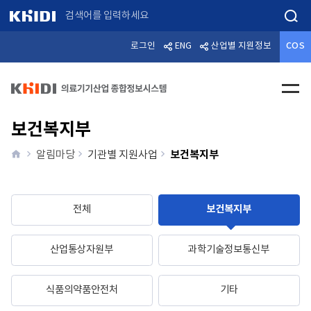
검색
로그인
ENG
산업별 지원정보
COS
전체메
보건복지부
home
보건복지부
알림마당
기관별 지원사업
전체
보건복지부
산업통상자원부
과학기술정보통신부
식품의약품안전처
기타