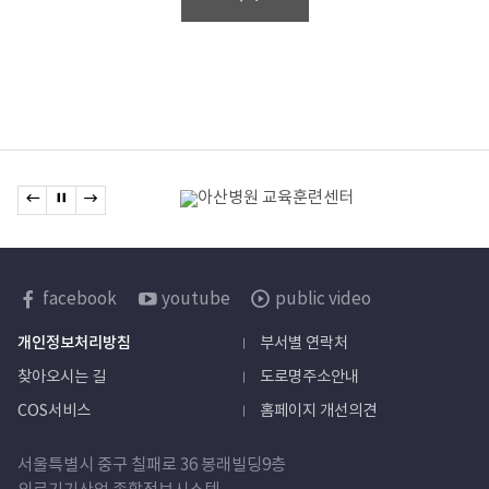
관련기관
이전 배너로 이동
배너 정지
다음 배너로 이동
배너모음
한국보건산업진흥원
facebook
youtube
public video
sns
개인정보처리방침
부서별 연락처
바로가기
찾아오시는 길
도로명주소안내
COS서비스
홈페이지 개선의견
서울특별시 중구 칠패로 36 봉래빌딩9층