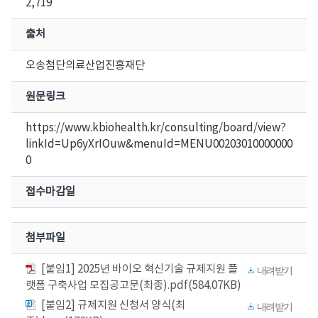
2,719
출처
오송첨단의료산업진흥재단
원문링크
https://www.kbiohealth.kr/consulting/board/view?
linkId=Up6yXrIOuw&menuId=MENU00203010000000
0
접수마감일
첨부파일
[붙임1] 2025년 바이오 혁신기술 규제지원 플
내려받기
랫폼 구축사업 모집공고문(최종).pdf(584.07KB)
[붙임2] 규제지원 신청서 양식(최
내려받기