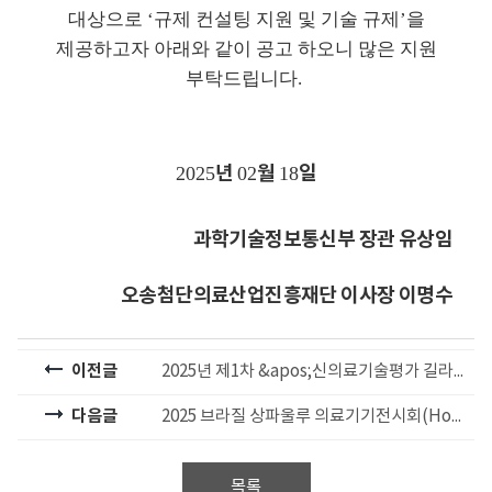
대상으로
‘
규제 컨설팅 지원 및
기술 규제
’
을
제공하고자 아래와 같이 공고 하오니 많은 지원
부탁드립니다
.
년
월
일
2025
02
18
과학기술정보통신부 장관 유상임
오송첨단의료산업진흥재단 이사장 이명수
이전글
2025년 제1차 &apos;신의료기술평가 길라잡이 서비스&apos; 모집 공고
다음글
2025 브라질 상파울루 의료기기전시회(Hospitalar 2025) 한국관 참가기업 추가 모집
목록