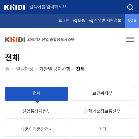
검색
로그인
ENG
산업별 지원정보
COS
전체메
전체
home
전체
알림마당
기관별 공지사항
전체
보건복지부
산업통상자원부
과학기술정보통신부
식품의약품안전처
기타