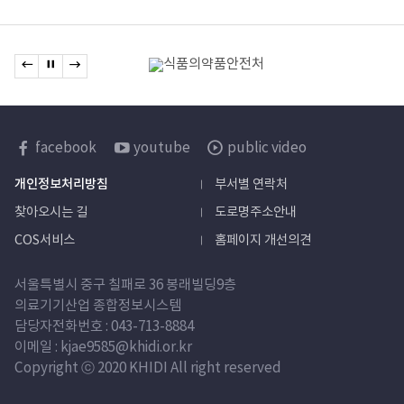
관련기관
이전 배너로 이동
배너 정지
다음 배너로 이동
배너모음
한국보건산업진흥원
facebook
youtube
public video
sns
개인정보처리방침
부서별 연락처
바로가기
찾아오시는 길
도로명주소안내
COS서비스
홈페이지 개선의견
서울특별시 중구 칠패로 36 봉래빌딩9층
의료기기산업 종합정보시스템
담당자
전화번호 :
043-713-8884
이메일 : kjae9585@khidi.or.kr
Copyright ⓒ 2020 KHIDI All right reserved