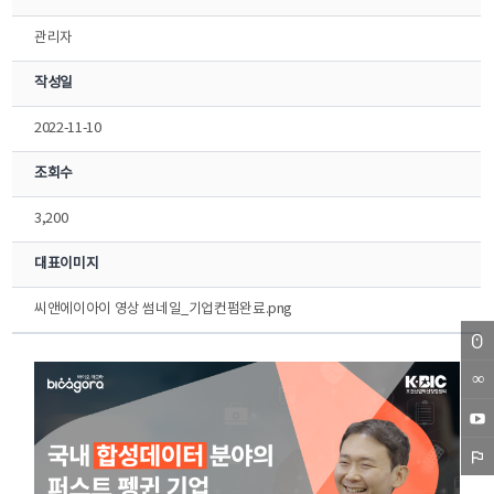
관리자
작성일
2022-11-10
조회수
3,200
대표이미지
씨앤에이아이 영상 썸네일_기업컨펌완료.png
∞
NET
신청
바이
바로
오아
센터