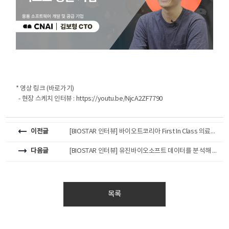
가기
고라
공식
센터
바로
유튜
공식
가기
브 바
블로
로가
그 바
기
로가
* 영상 링크 (바로가기)
기
- 현장 스케치 인터뷰 :
https://youtu.be/NjcA2ZF7790
이전글
[BIOSTAR 인터뷰] 바이오트코리아 First In Class 의료기기 개발로 포스트 코로나를 대비하기
다음글
[BIOSTAR 인터뷰] 유진바이오소프트 데이터를 분석해 노화를 예방할 수 있다면
목록