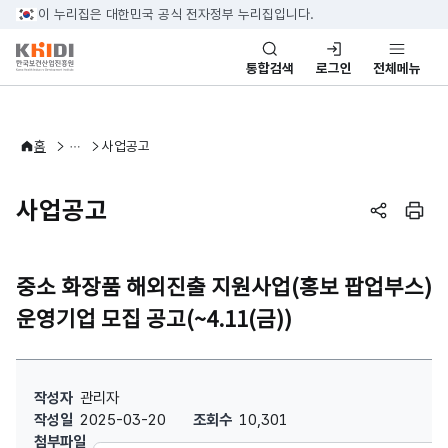
본문 바로가기
이 누리집은 대한민국 공식 전자정부 누리집입니다.
통합검색
로그인
전체메뉴
알림·소식
홈
사업공고
사업공고
페이지 공
페이
중소 화장품 해외진출 지원사업(홍보 팝업부스)
운영기업 모집 공고(~4.11(금))
중소 화장품 해외진출 지원사업(홍보 팝업부스) 운영기업 모집 공고(~4.11
작성자
관리자
작성일
2025-03-20
조회수
10,301
첨부파일