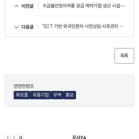
수급불안정의약품 공급 제약기업 생산 시설·장비 확충 지원 사업 수행기관 선정 공고(~5/9 14시)
이전글
「ICT 기반 외국인환자 사전상담·사후관리 지원 사업」 참가기관 모집 공고
다음글
목록
연관컨텐츠
화장품
유통기업
무역
홍보
문서24