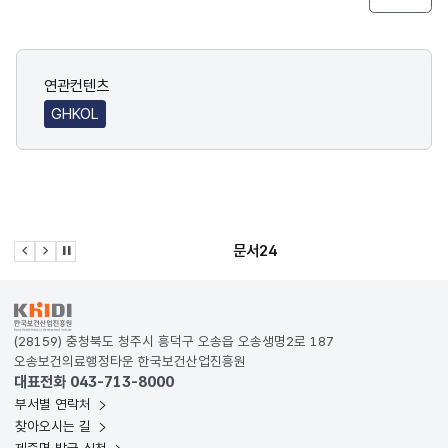
연관컨텐츠
GHKOL
문서24
이전 슬라이드
다음 슬라이드
관련사이트 자동재생 멈춤
KRDS - Korea Design System
(28159) 충청북도 청주시 흥덕구 오송읍 오송생명2로 187
오송보건의료행정타운 한국보건산업진흥원
대표전화 043-713-8000
부서별 연락처
찾아오시는 길
제증명 발급 신청