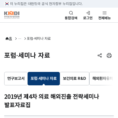
본문 바로가기
이 누리집은 대한민국 공식 전자정부 누리집입니다.
통합검색
로그인
전체메뉴
바이오헬스산업정보
연구·통계
연구자료
홈
포럼·세미나 자료
포럼·세미나 자료
페이지 공
페이
연구보고서
포럼·세미나 자료
보건의료 R&D
해외환자유치
2019년 제4차 의료 해외진출 전략세미나
발표자료집