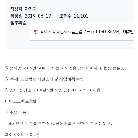
2019년 제4차 의료 해외진출 전략세미나 발표자료집 : 작성자, 작성일
작성자
관리자
작성일
2019-06-19
조회수
11,101
첨부파일
4차 세미나_자료집_업로드.pdf(50.85MB)
내려받기
○
행사명: 2019년 GHKOL 의료 해외진출 전략세미나 및 현장 컨설팅
○
주제: 프로젝트 사전조사 및 사업계획 수립
○
일시 및 장소: 2019년 5월 24일(금) 14:00-17:00, 서울
티마크그랜드호텔
○
주요 내용:
- 해외병원 인수를 통한 의료 해외진출 전략(엄인수 전문위원,
제이씨이너스 이사)