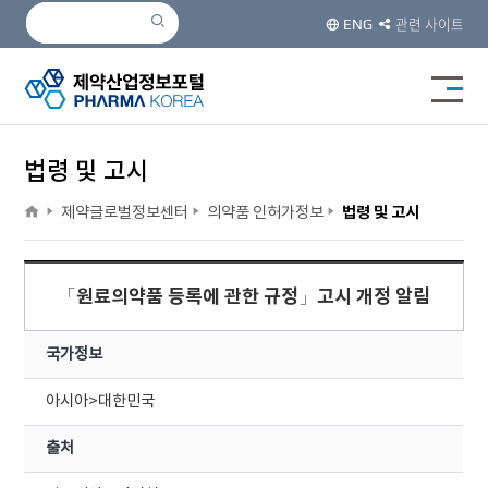
검색
검색
관련 사이트
ENG
전체메
법령 및 고시
home
>
>
>
제약글로벌정보센터
의약품 인허가정보
법령 및 고시
「원료의약품 등록에 관한 규정」고시 개정 알림
국가정보
아시아>대한민국
출처