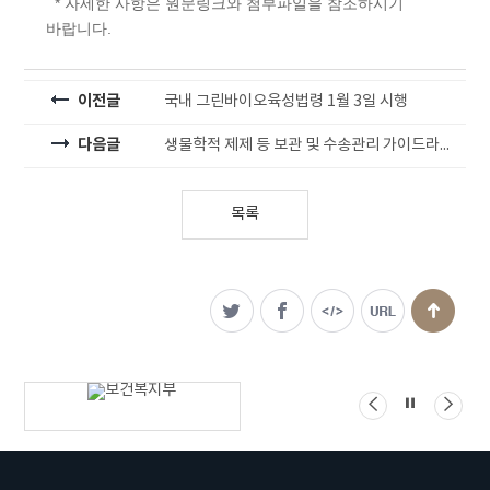
* 자세한 사항은 원문링크와 첨부파일을 참조하시기
바랍니다.
이전글
국내 그린바이오육성법령 1월 3일 시행
다음글
생물학적 제제 등 보관 및 수송관리 가이드라인(민원인안내서) 개정 알림
목록
관련기관
배너
배너
배너
배너모음
정지
왼쪽으로
오른
이동
이동