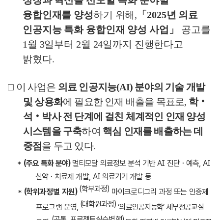
성장과 혁신을 선도할 특화 분야별
융합인재를 양성
하기 위해
,
「
2025
년 의료
인공지능 특화 융합인재 양성 사업
」
공고를
1
월
3
일부터
2
월
24
일까지 진행한다고
밝혔다
.
□
이 사업은
의료 인공지능
(AI)
분야의 기술 개발
및 상용화
에 필요한 인재 배출을 목표로
,
학
‧
석
‧
박사 전 단계에 걸친 체계적인 인재 양성
시스템을 구축
하여
핵심 인재를 배출하는 데
중점
을 두고 있다
.
*
(
주요 특화 분야
)
멀티모달 의료정보 분석 기반
AI
진단
・
예측
, AI
신약
・
치료제 개발
, AI
의료기기 개발 등
(
학부과정
)
*
(
학위과정별 지원
)
마이크로디그리 과정 또는 인증제
(
대학원과정
)
프로그램
운영
,
‘
의료인공지능학
’
세부전공교실
(
공통
,
프로젝트실습병행
)