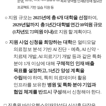
운영
,
특화 영역별 인재양성에 필요한
프로젝트 기반 실습 지원 등
○
지원
규모는
2025
년에 총
6
개 대학을 선정
하여
,
2029
년말까지
총
5
년간 대학별 연간
10
억원 규모
(1
차년도
7.5
억원 이내
)
로 지원 할 계획이다
.
○
지원 사업 신청을 희망하는 대학
은 멀티모달
의료정보 분석
기반
AI
진단
・
예측
, AI
신약
・
치료제 개발
, AI
의료기기 개발
등과 같은 특화
분야
1
개 이상에 대해
구체적인 인재 배출
목표를 설정하고
, 5
년간 양성 계획을
수립
해야 하며
,
특히 의
료데이터 활용
인프라를 보유한
병원 및 특화 분야 기업과
협업 체계를 반드시 구성
해서 신청해야 한다
.
□
진흥원 바이오헬스인재양성단 신상훈 단장은