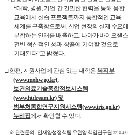
“
대학
,
병원
,
기업
간 긴밀한 협력을 통해 융합
교육에서 실습 프로젝트까지 통합
적인 교육
체계를 구축함으로써
,
산업 현장의 실제 수요에
부합
하는 인재를 배출하고
,
나아가 바이오헬스
전반 혁신적인 성과
창출에 기여할 것으로
기대된다
”
고 밝혔다
.
□
한편
,
지원사업에 관심 있는 대학은
복지부
(www.mohw.go.kr),
보건의료기술종합정보시스템
(www.htdream.kr)
및
범부처통합연구지원시스템
(www.iris.go.kr)
누리집
에서 확인할 수 있다
.
※
관련문의
:
인재양성정책팀 우현영 책임연구원
☏
043-