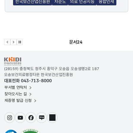
한국보건산업진흥원
차순도
의료 인공지능
융합인재
문서24
이전 슬라이드
다음 슬라이드
관련사이트 자동재생 멈춤
KRDS - Korea Design System
(28159) 충청북도 청주시 흥덕구 오송읍 오송생명2로 187
오송보건의료행정타운 한국보건산업진흥원
대표전화 043-713-8000
부서별 연락처
찾아오시는 길
제증명 발급 신청
인스타그램
유튜브
페이스북
블로그
링크드인