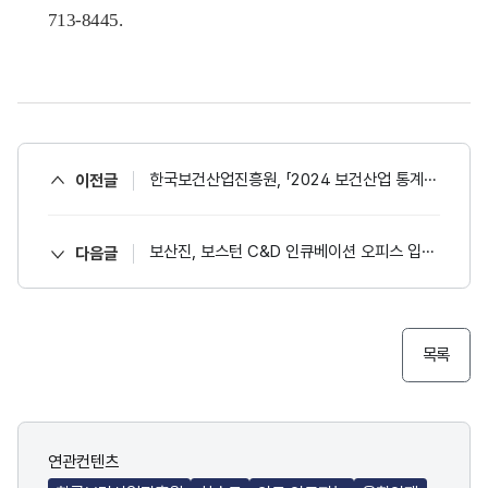
713-8445.
한국보건산업진흥원, 「2024 보건산업 통계집」발간
이전글
보산진, 보스턴 C&D 인큐베이션 오피스 입주지원 3년 … 제약바이오 글로벌 진출 마중물 역할 톡톡
다음글
목록
연관컨텐츠