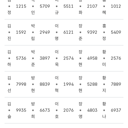
*
1215
*
5709
*
5511
*
2107
*
1012
정
인
규
화
혜
김
박
이
장
홍
*
1592
*
2949
*
6121
*
9392
*
5409
진
림
명
준
정
김
박
이
장
황
*
5736
*
3897
*
2574
*
4958
*
2576
하
준
욱
현
미
김
방
이
장
황
*
7998
*
8839
*
1994
*
5288
*
7889
선
현
혁
현
지
김
방
이
장
황
*
9935
*
6673
*
2076
*
4803
*
6937
슬
희
호
영
나