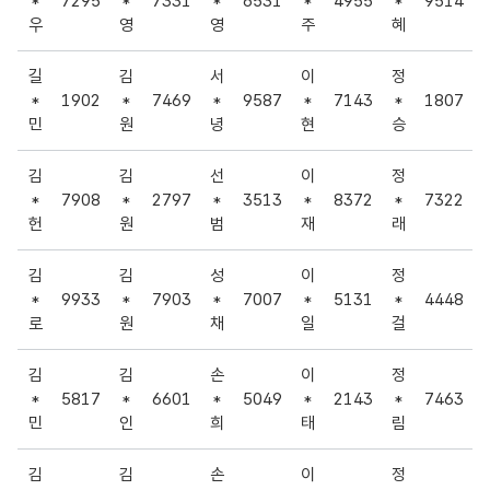
*
7295
*
7331
*
6531
*
4955
*
9514
우
영
영
주
혜
길
김
서
이
정
*
1902
*
7469
*
9587
*
7143
*
1807
민
원
녕
현
승
김
김
선
이
정
*
7908
*
2797
*
3513
*
8372
*
7322
헌
원
범
재
래
김
김
성
이
정
*
9933
*
7903
*
7007
*
5131
*
4448
로
원
채
일
걸
김
김
손
이
정
*
5817
*
6601
*
5049
*
2143
*
7463
민
인
희
태
림
김
김
손
이
정