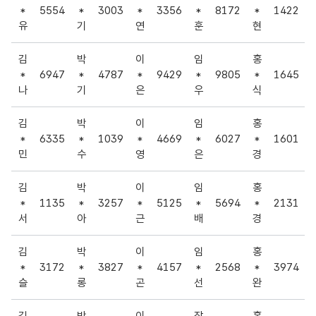
*
5554
*
3003
*
3356
*
8172
*
1422
유
기
연
훈
현
김
박
이
임
홍
*
6947
*
4787
*
9429
*
9805
*
1645
나
기
은
우
식
김
박
이
임
홍
*
6335
*
1039
*
4669
*
6027
*
1601
민
수
영
은
경
김
박
이
임
홍
*
1135
*
3257
*
5125
*
5694
*
2131
서
아
근
배
경
김
박
이
임
홍
*
3172
*
3827
*
4157
*
2568
*
3974
슬
롱
곤
선
완
김
박
이
장
홍