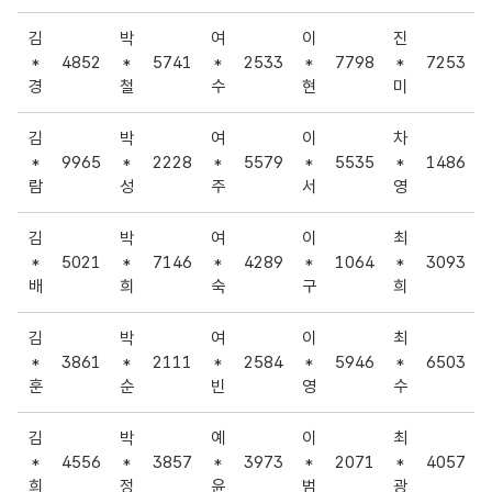
김
박
여
이
진
*
4852
*
5741
*
2533
*
7798
*
7253
경
철
수
현
미
김
박
여
이
차
*
9965
*
2228
*
5579
*
5535
*
1486
람
성
주
서
영
김
박
여
이
최
*
5021
*
7146
*
4289
*
1064
*
3093
배
희
숙
구
희
김
박
여
이
최
*
3861
*
2111
*
2584
*
5946
*
6503
훈
순
빈
영
수
김
박
예
이
최
*
4556
*
3857
*
3973
*
2071
*
4057
희
정
윤
범
광