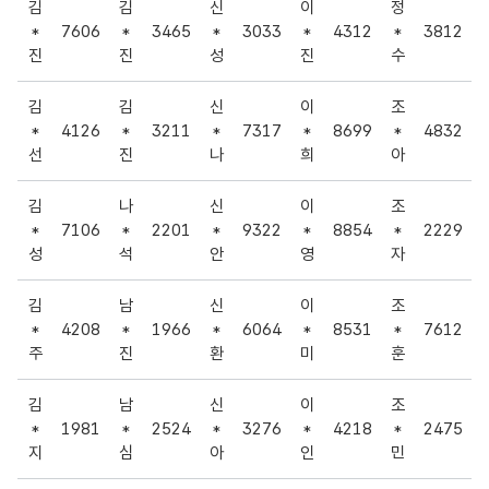
김
김
신
이
정
*
7606
*
3465
*
3033
*
4312
*
3812
진
진
성
진
수
김
김
신
이
조
*
4126
*
3211
*
7317
*
8699
*
4832
선
진
나
희
아
김
나
신
이
조
*
7106
*
2201
*
9322
*
8854
*
2229
성
석
안
영
자
김
남
신
이
조
*
4208
*
1966
*
6064
*
8531
*
7612
주
진
환
미
훈
김
남
신
이
조
*
1981
*
2524
*
3276
*
4218
*
2475
지
심
아
인
민