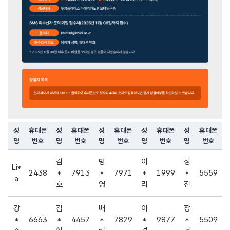
KHIDI 한국보건산업진흥원
성
휴대폰
성
휴대폰
성
휴대폰
성
휴대폰
성
휴대폰
홈페이지 이용자 만족도조사 참여자 경품 추첨결
명
번호
명
번호
명
번호
명
번호
명
번호
2025년 홈페이지 이용자 만족도 조사 당첨자 - 성명, 휴대폰번호 안내
2025년 09월 10일(수)부터 2025년 09월 23일(화)까지 진행되
김
방
이
장
Li*
경품 발송 안내
2438
*
7913
*
7971
*
1999
*
5559
a
경품 내용:
투썸플레이스 아메리카노 R 모바일쿠폰
호
영
리
진
발송 일정:
1차 발송:
2025년 10월 24일 (금)
강
김
배
이
장
2차 발송:
2025년 11월 07일 (금) - 미수신자 재발송 포함
*
6663
*
4457
*
7829
*
9877
*
5509