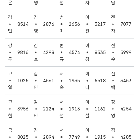
은
영
철
자
남
강
김
범
이
전
*
8514
*
2876
*
2636
*
3217
*
7077
민
영
미
진
자
강
김
변
이
전
*
9816
*
4298
*
4574
*
8335
*
5999
두
호
규
경
수
고
김
서
이
전
*
1025
*
4561
*
1935
*
5518
*
3453
일
민
숙
나
백
고
김
서
이
정
*
3956
*
2124
*
1913
*
1162
*
4254
현
민
철
설
영
공
김
서
이
정
*
8025
*
2894
*
7749
*
1915
*
4285