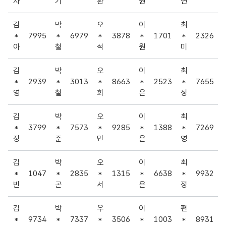
자
기
환
원
연
김
박
오
이
최
*
7995
*
6979
*
3878
*
1701
*
2326
아
철
석
원
미
김
박
오
이
최
*
2939
*
3013
*
8663
*
2523
*
7655
영
철
희
은
정
김
박
오
이
최
*
3799
*
7573
*
9285
*
1388
*
7269
정
준
민
은
영
김
박
오
이
최
*
1047
*
2835
*
1315
*
6638
*
9932
빈
곤
서
은
정
김
박
우
이
편
*
9734
*
7337
*
3506
*
1003
*
8931