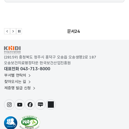
medical korea
이전 슬라이드
다음 슬라이드
관련사이트 자동재생 멈춤
KRDS - Korea Design System
(28159) 충청북도 청주시 흥덕구 오송읍 오송생명2로 187
오송보건의료행정타운 한국보건산업진흥원
대표전화 043-713-8000
부서별 연락처
찾아오시는 길
제증명 발급 신청
인스타그램
유튜브
페이스북
블로그
링크드인