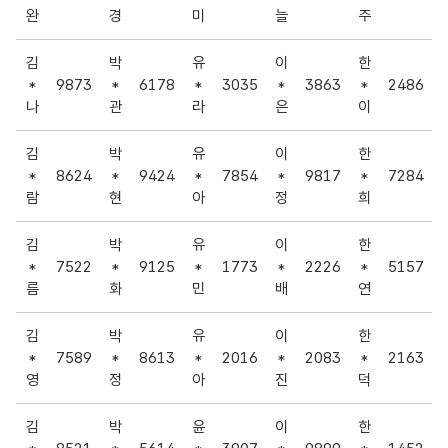
완
경
미
늘
주
김
박
유
이
한
*
9873
*
6178
*
3035
*
3863
*
2486
나
관
라
은
이
김
박
유
이
한
*
8624
*
9424
*
7854
*
9817
*
7284
람
현
아
정
희
김
박
유
이
한
*
7522
*
9125
*
1773
*
2226
*
5157
름
화
민
배
연
김
박
유
이
한
*
7589
*
8613
*
2016
*
2083
*
2163
영
정
아
진
덕
김
박
윤
이
한