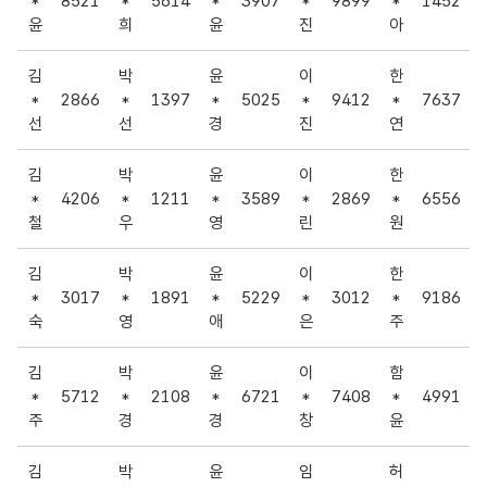
*
8521
*
5614
*
3907
*
9899
*
1452
윤
희
윤
진
아
김
박
윤
이
한
*
2866
*
1397
*
5025
*
9412
*
7637
선
선
경
진
연
김
박
윤
이
한
*
4206
*
1211
*
3589
*
2869
*
6556
철
우
영
린
원
김
박
윤
이
한
*
3017
*
1891
*
5229
*
3012
*
9186
숙
영
애
은
주
김
박
윤
이
함
*
5712
*
2108
*
6721
*
7408
*
4991
주
경
경
창
윤
김
박
윤
임
허