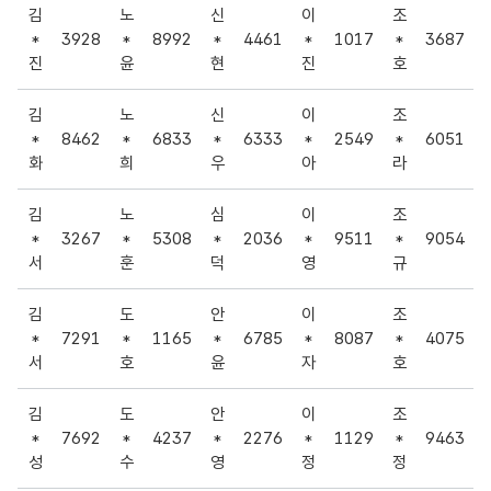
김
노
신
이
조
*
3928
*
8992
*
4461
*
1017
*
3687
진
윤
현
진
호
김
노
신
이
조
*
8462
*
6833
*
6333
*
2549
*
6051
화
희
우
아
라
김
노
심
이
조
*
3267
*
5308
*
2036
*
9511
*
9054
서
훈
덕
영
규
김
도
안
이
조
*
7291
*
1165
*
6785
*
8087
*
4075
서
호
윤
자
호
김
도
안
이
조
*
7692
*
4237
*
2276
*
1129
*
9463
성
수
영
정
정