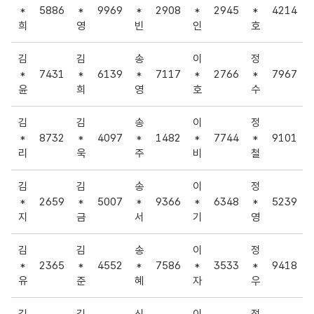
*
5886
*
9969
*
2908
*
2945
*
4214
희
영
빈
인
호
김
김
송
이
정
*
7431
*
6139
*
7117
*
2766
*
7967
윤
희
영
호
수
김
김
송
이
정
*
8732
*
4097
*
1482
*
7744
*
9101
리
욱
주
비
철
김
김
송
이
정
*
2659
*
5007
*
9366
*
6348
*
5239
지
금
서
기
영
김
김
송
이
정
*
2365
*
4552
*
7586
*
3533
*
9418
유
준
혜
자
우
김
김
신
이
정