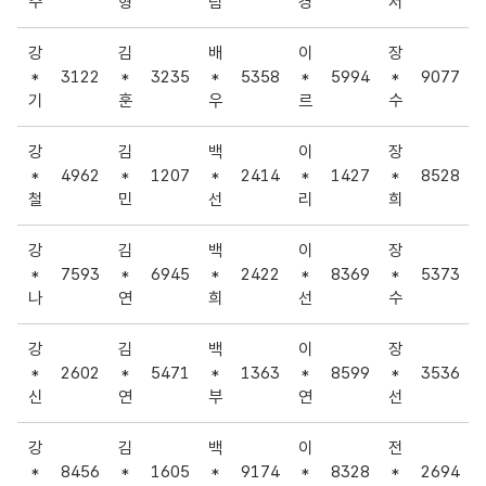
SMS 미수신자 문의 안내
주
형
림
경
서
경품을 받지 못하신 경우 아래 일시까지 메일로 접수해 주시기 바랍니다.
강
김
배
이
장
접수 마감:
2025년 11월 06일 (목)까지
*
3122
*
3235
*
5358
*
5994
*
9077
문의처(메일):
khidisd@khidi.or.kr
기
훈
우
르
수
필수 입력 정보:
당첨자 성명, 휴대폰 번호
* 2025년 11월 06일 이후 문의 메일을 보내실 경우 경품이 재발송되지 
강
김
백
이
장
당첨자 목록 확인 방법
*
4962
*
1207
*
2414
*
1427
*
8528
현재 페이지 내에서
Ctrl + F
를 클릭하여 휴대폰 번호 뒷자리 4자리 숫자
철
민
선
리
희
이미지 묘사: 밝은 회색 배경에 노트북과 다양한 의료/바이오 관련 캐릭터(알
강
김
백
이
장
*
7593
*
6945
*
2422
*
8369
*
5373
나
연
희
선
수
강
김
백
이
장
*
2602
*
5471
*
1363
*
8599
*
3536
신
연
부
연
선
강
김
백
이
전
*
8456
*
1605
*
9174
*
8328
*
2694