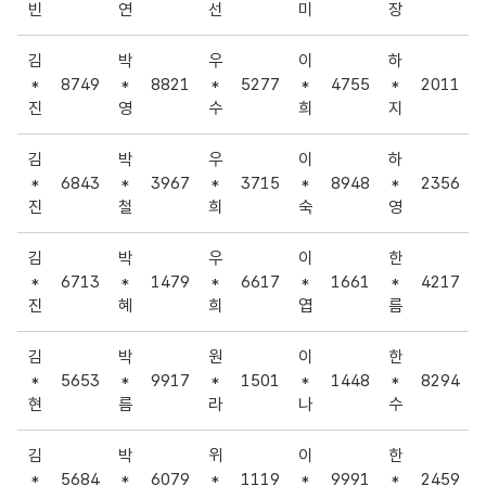
빈
연
선
미
장
김
박
우
이
하
*
8749
*
8821
*
5277
*
4755
*
2011
진
영
수
희
지
김
박
우
이
하
*
6843
*
3967
*
3715
*
8948
*
2356
진
철
희
숙
영
김
박
우
이
한
*
6713
*
1479
*
6617
*
1661
*
4217
진
혜
희
엽
름
김
박
원
이
한
*
5653
*
9917
*
1501
*
1448
*
8294
현
름
라
나
수
김
박
위
이
한
*
5684
*
6079
*
1119
*
9991
*
2459