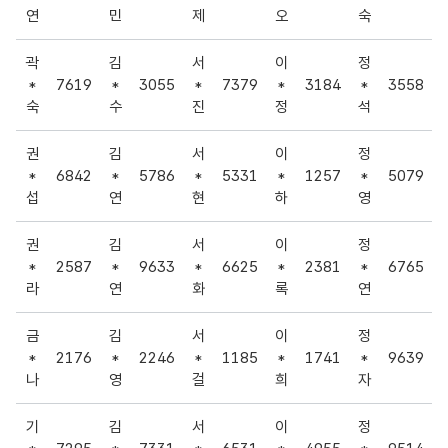
연
민
제
오
숙
곽
김
서
이
정
*
7619
*
3055
*
7379
*
3184
*
3558
숙
수
진
정
석
권
김
서
이
정
*
6842
*
5786
*
5331
*
1257
*
5079
섭
연
현
하
영
권
김
서
이
정
*
2587
*
9633
*
6625
*
2381
*
6765
라
연
화
록
연
금
김
서
이
정
*
2176
*
2246
*
1185
*
1741
*
9639
나
영
걸
희
자
기
김
서
이
정