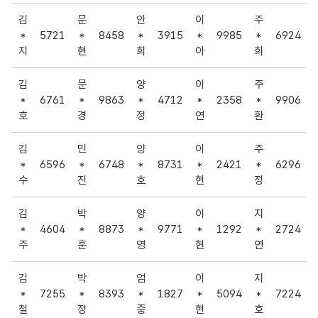
김
문
안
이
주
*
5721
*
8458
*
3915
*
9985
*
6924
지
현
희
아
희
김
문
양
이
주
*
6761
*
9863
*
4712
*
2358
*
9906
호
경
정
연
환
김
민
양
이
주
*
6596
*
6748
*
8731
*
2421
*
6296
수
진
호
현
정
김
박
양
이
지
*
4604
*
8873
*
9771
*
1292
*
2724
주
훈
영
현
연
김
박
엄
이
지
*
7255
*
8393
*
1827
*
5094
*
7224
철
정
중
현
호