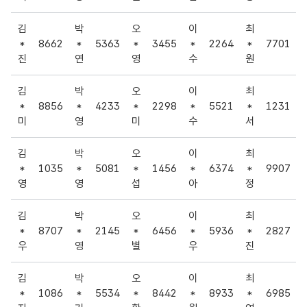
김
박
오
이
최
*
8662
*
5363
*
3455
*
2264
*
7701
진
연
영
수
원
김
박
오
이
최
*
8856
*
4233
*
2298
*
5521
*
1231
미
영
미
수
서
김
박
오
이
최
*
1035
*
5081
*
1456
*
6374
*
9907
영
영
섭
아
정
김
박
오
이
최
*
8707
*
2145
*
6456
*
5936
*
2827
우
영
별
우
진
김
박
오
이
최
*
1086
*
5534
*
8442
*
8933
*
6985