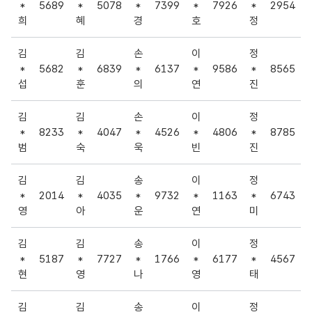
*
5689
*
5078
*
7399
*
7926
*
2954
희
혜
경
호
정
김
김
손
이
정
*
5682
*
6839
*
6137
*
9586
*
8565
섭
훈
의
연
진
김
김
손
이
정
*
8233
*
4047
*
4526
*
4806
*
8785
범
숙
욱
빈
진
김
김
송
이
정
*
2014
*
4035
*
9732
*
1163
*
6743
영
아
운
연
미
김
김
송
이
정
*
5187
*
7727
*
1766
*
6177
*
4567
현
영
나
영
태
김
김
송
이
정