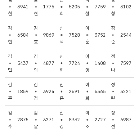
*
3941
*
1775
*
5205
*
7759
*
3102
현
현
희
철
형
김
김
신
이
정
*
6584
*
9869
*
7528
*
3752
*
2544
현
호
택
훈
순
김
김
신
이
정
*
5437
*
4877
*
7724
*
1408
*
7597
민
의
희
영
나
김
김
신
이
정
*
1859
*
3924
*
2691
*
6365
*
3221
훈
정
은
희
린
김
김
신
이
정
*
2875
*
3271
*
8332
*
2727
*
6987
수
말
경
조
선