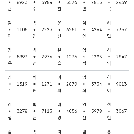
*
8923
*
3984
*
5576
*
2815
*
2439
근
수
찬
연
옥
김
박
윤
임
허
*
1105
*
2223
*
6251
*
4264
*
7357
미
연
찬
연
민
김
박
윤
임
허
*
5893
*
7976
*
1236
*
2295
*
7847
옥
연
슬
정
익
김
박
이
임
허
*
1319
*
1271
*
2879
*
5734
*
9013
주
원
화
희
이
김
박
이
임
현
*
3278
*
7123
*
4056
*
5978
*
3067
셉
원
경
신
현
김
박
이
임
홍