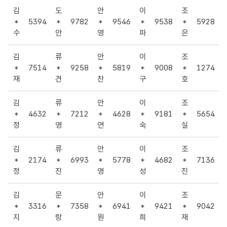
김
도
안
이
조
*
5394
*
9782
*
9546
*
9538
*
5928
수
안
영
파
은
김
류
안
이
조
*
7514
*
9258
*
5819
*
9008
*
1274
재
견
찬
구
호
김
류
안
이
조
*
4632
*
7212
*
4628
*
9181
*
5654
정
영
연
숙
실
김
류
안
이
조
*
2174
*
6993
*
5778
*
4682
*
7136
정
진
영
성
진
김
문
안
이
조
*
3316
*
7358
*
6941
*
9421
*
9042
지
랑
원
희
재