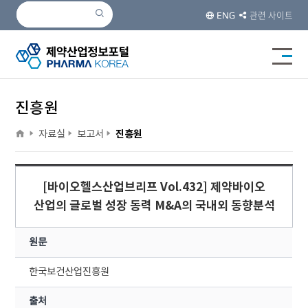
검색
검색
관련 사이트
ENG
전체메
진흥원
home
>
>
>
자료실
보고서
진흥원
[바이오헬스산업브리프 Vol.432] 제약바이오
산업의 글로벌 성장 동력 M&A의 국내외 동향분석
원문
한국보건산업진흥원
출처