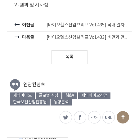
Ⅳ. 결과 및 시사점
이전글
[바이오헬스산업브리프 Vol.435] 국내 일차의료(Primary Care) 혁신·강화를 위한 디지털 주치의제(가칭) 도입 필요성 검토
다음글
[바이오헬스산업브리프 Vol.433] 비만과 만성질환 관리의 혁신적 모델
목록
연관컨텐츠
제약바이오
글로벌 성장
M&A
제약바이오산업
한국보건산업진흥원
동향분석