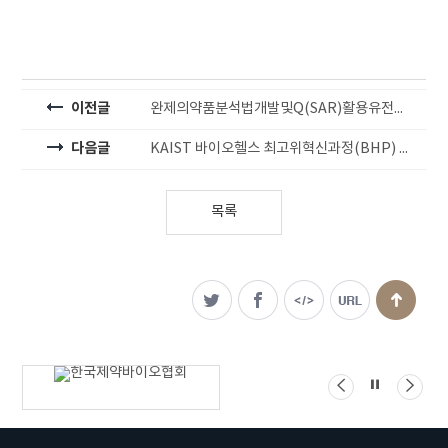
이전글
완제의약품분석법개발및Q(SAR)활용유전독성평가
다음글
KAIST 바이오헬스 최고위혁신과정(BHP) 제13기 모집 안내
목록
관련기관
배너
배너
배너
배너모음
정지
왼쪽으로
오른
이동
이동