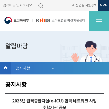
검색
COS
산업별 지원정보
전체메
알림마당
홈
공지사항
바로가기
공지사항
2025년 원격중환자실(e-ICU) 협력 네트워크 사업
수행기관 공모