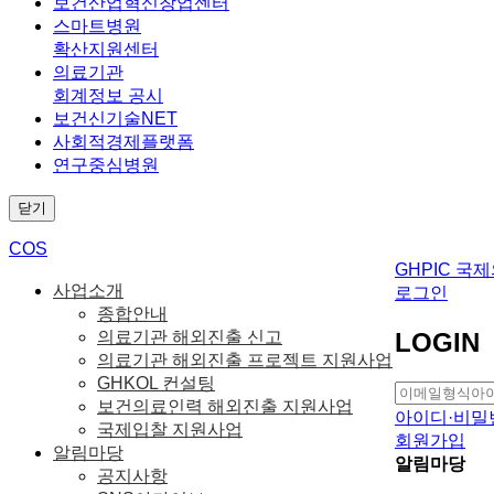
보건산업혁신창업센터
스마트병원
확산지원센터
의료기관
회계정보 공시
보건신기술NET
사회적경제플랫폼
연구중심병원
닫기
COS
GHPIC 
사업소개
로그인
종합안내
LOGIN
의료기관 해외진출 신고
의료기관 해외진출 프로젝트 지원사업
GHKOL 컨설팅
보건의료인력 해외진출 지원사업
아이디·비밀
국제입찰 지원사업
회원가입
알림마당
알림마당
공지사항