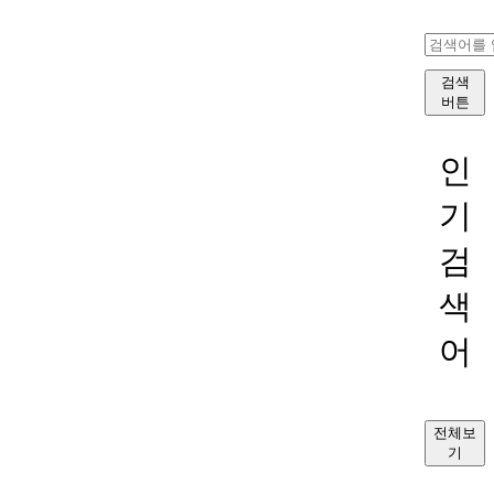
검색
버튼
인
기
검
색
어
전체보
기