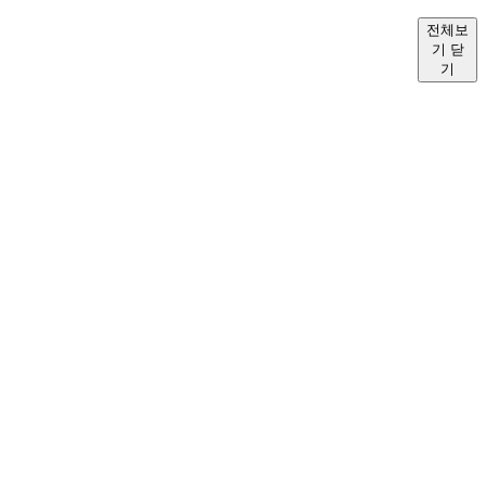
전체보
기 닫
기