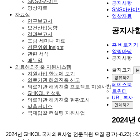
SNS아카이브
공지사항
영상자료
SNS아카이
자료실
영상자료
연구보고서
보건산업동향
공지사
결과보고서
포럼·세미나 자료
홈 바로가기
전문위원 Insight
알림마당
관련 서식
공지사항
매뉴얼
의료해외진출 지원시스템
글자크기
본
지원사업 한눈에 보기
공유하기
의료기관 해외진출 신고
페이스북
의료기관 해외진출 프로젝트 지원사업
트위터
GHKOL 컨설팅
URL 복사
의료기관 해외진출 현황조사
인쇄하기
맞춤서비스
국제입찰 컨설팅 지원사업
2024년
2024년 GHKOL 국제의료사업 전문위원 모집 공고(~8.23) :