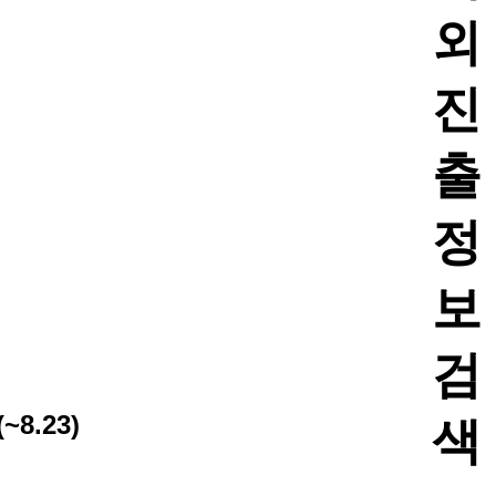
외
진
출
정
보
검
8.23)
색