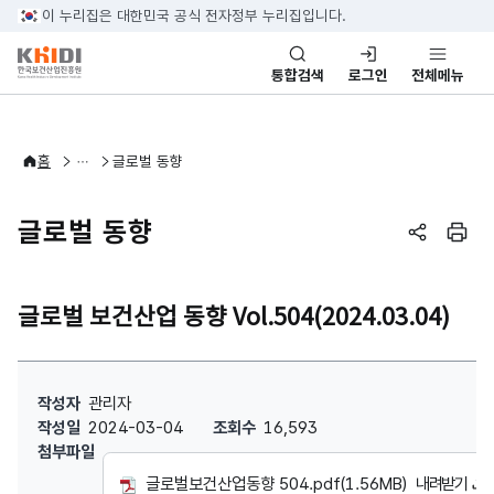
본문 바로가기
이 누리집은 대한민국 공식 전자정부 누리집입니다.
통합검색
로그인
전체메뉴
바이오헬스산업정보
바이오헬스 리포트
홈
글로벌 동향
글로벌 동향
페이지 공
페이
글로벌 보건산업 동향 Vol.504(2024.03.04)
글로벌 보건산업 동향 Vol.504(2024.03.04) : 작성자, 작성일, 조
작성자
관리자
작성일
2024-03-04
조회수
16,593
첨부파일
글로벌보건산업동향 504.pdf(1.56MB)
내려받기