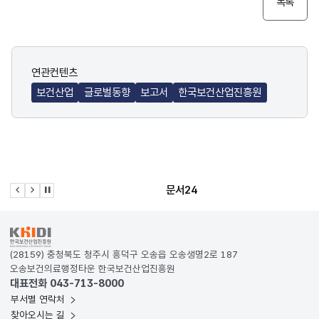
목록
연관컨텐츠
보건산업
글로벌동향
보고서
한국보건산업진흥원
문서24
이전 슬라이드
다음 슬라이드
관련사이트 자동재생 멈춤
KRDS - Korea Design System
(28159) 충청북도 청주시 흥덕구 오송읍 오송생명2로 187
오송보건의료행정타운 한국보건산업진흥원
대표전화 043-713-8000
부서별 연락처
찾아오시는 길