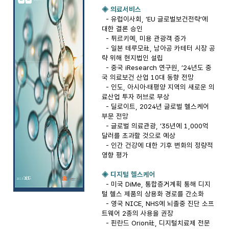
◈
의료서비스
- 유럽이사회, ‘EU 글로벌보건전략’에
대한 결론 승인
- 튀르키예, 미용 관광객 증가
- 일본 테루모社, 남아공 카테터 시장 공
략 위해 현지법인 설립
- 중국 iResearch 연구원, ’24년도 중
국 의료보건 산업 10대 동향 전망
- 인도, 아시아·태평양 지역의 새로운 의
료산업 투자 허브로 부상
- 딜로이트, 2024년 글로벌 헬스케어
부문 전망
- 글로벌 의료관광, ’35년에 1,000억
달러를 초과할 것으로 예상
- 인간 건강에 대한 기후 변화의 정량적
영향 평가
◈
디지털 헬스케어
-
미국 DiMe, 통합증거계획 통해 디지
털 헬스 제품의 상용화 경로를 간소화
- 영국 NICE, NHS에 뇌졸중 진단 소프
트웨어 2종의 사용을 권장
- 핀란드 Orion社, 디지털치료제 전문