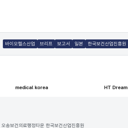
바이오헬스산업
브리프
보고서
일본
한국보건산업진흥원
medical korea
HT Dream
187 오송보건의료행정타운 한국보건산업진흥원