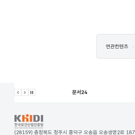
연관컨텐츠
문서24
이전 슬라이드
다음 슬라이드
관련사이트 자동재생 멈춤
KRDS - Korea Design System
(28159) 충청북도 청주시 흥덕구 오송읍 오송생명2로 