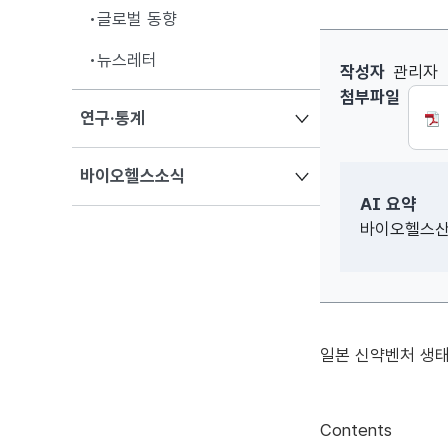
글로벌 동향
뉴스레터
[Vol.446]
작성자
관리자
첨부파일
열기
연구·통계
열기
바이오헬스소식
AI 요약
바이오헬스산업
일본 신약벤처 생태
Contents