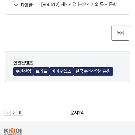
[Vol.412] 제약산업 분야 신기술 특허 동향
다음글
목록
연관컨텐츠
보건산업
브리프
바이오헬스
한국보건산업진흥원
문서24
이전 슬라이드
다음 슬라이드
관련사이트 자동재생 멈춤
KRDS - Korea Design System