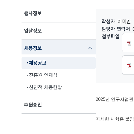
행사정보
2025년 연구사
작성자
이미란
담당자 연락처
입찰정보
첨부파일
닫기
채용정보
채용공고
진흥원 인재상
친인척 채용현황
2025년 연구사업관
후원승인
자세한 사항은 붙임