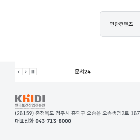
연관컨텐츠
문서24
이전 슬라이드
다음 슬라이드
관련사이트 자동재생 멈춤
KRDS - Korea Design System
(28159) 충청북도 청주시 흥덕구 오송읍 오송생명2로 
대표전화 043-713-8000