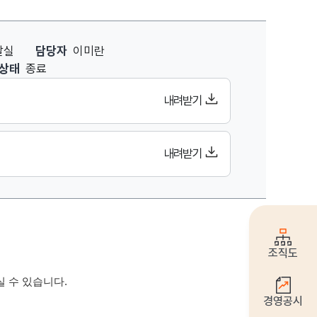
부서,담당자,담당자 연락처,접수 시작일(ex. 20190101),접수 종료
발실
담당자
이미란
상태
종료
내려받기
내려받기
조직도
 수 있습니다.
경영공시