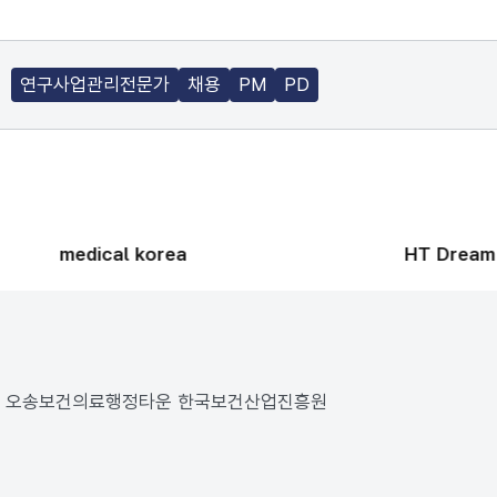
연구사업관리전문가
채용
PM
PD
medical korea
HT Dream
187 오송보건의료행정타운 한국보건산업진흥원