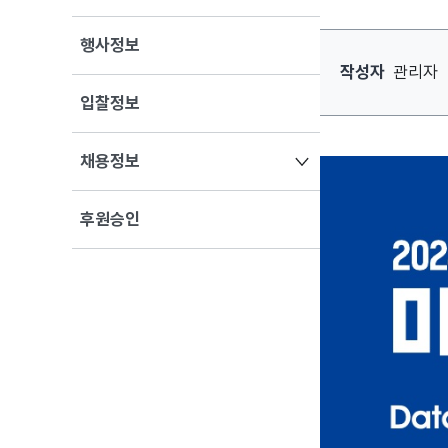
행사정보
[강북삼성병원] 
작성자
관리자
입찰정보
열기
채용정보
후원승인