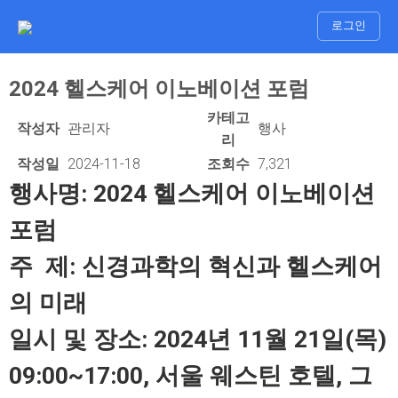
로그인
2024 헬스케어 이노베이션 포럼
2024
카테고
작성자
관리자
행사
헬
리
스
작성일
2024-11-18
조회수
7,321
케
행사명: 2024 헬스케어 이노베이션
어
포럼
이
노
주 제: 신경과학의 혁신과 헬스케어
베
이
의 미래
션
일시 및 장소: 2024년 11월 21일(목)
포
럼
09:00~17:00, 서울 웨스틴 호텔, 그
: