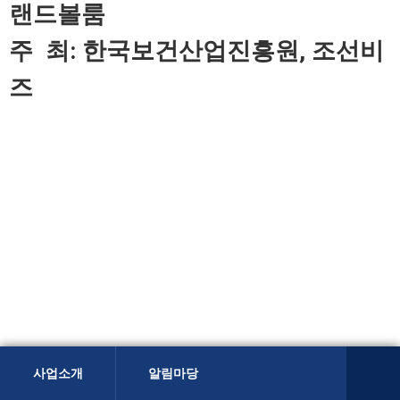
작
랜드볼룸
성
주 최: 한국보건산업진흥원, 조선비
자,
카
즈
테
고
리,
작
성
일,
조
회
수,
정
보
제
공
전
사업소개
알림마당