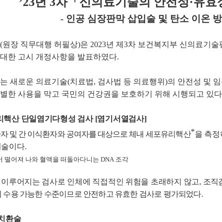
’23년 3차
「신의료기술의 안전성
·
유효
- 인공 심장판막 삽입술 및 탄소 이온 방
장 직무대행 허필상)은 2023년 제3차 보건복지부 신의료기
대한 고시 개정사항을 발표하였다.
새로운 의료기술(치료법, 검사법 등 의료행위)의 안전성 및 임상
별한 사용을 막고 국민의 건강권을 보호하기 위해 시행되고 있다
리핵산 단일염기다형성 검사
[
염기서열검사
]
*
자 및 간 이식환자와 공여자를 대상으로 체내 세포
유리핵산
을
측정
기술이다
.
 떨어져 나와 혈액을 떠돌아다니는
DNA
조각
 이루어지는 검사로 인체에 직접적인 위험을 초래하지 않고
,
조직
 수용 가능한 수준이므로 안전하고 유효한 검사로 평가되었다
.
재치환술