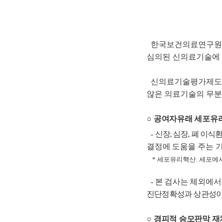
한국보건의료연구원(원
심의된 신의료기술에 
신의료기술평가제도는 
않은 의료기술의 무분
○
공여자유래 세포유
-
신장
,
심장
,
폐 이식환
결정에 도움을 주는 
*
세포유리핵산
:
세포에서
-
본 검사는 체외에서
진단정확성과 상관성이
○
경피적 승모판막 