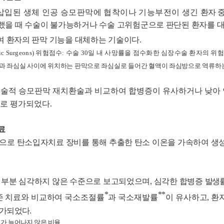
 삽입된 생체 인공 승모판막에 협착이나 기능부전이 생긴
환자 
했을 때 수술이 불가능하거나 수술 고위험군으로 판단된 환자를 
여 환자의 판막 기능을 대체하는 기술이다
.
ic Surgeons)
위험점수
:
수술
30
일 내 사망률을 점수화한 심장수술 환자의 위
과 좌심실 사이에 위치하는 판막으로 좌심실로 들어간 혈액이 좌심방으로 역류하는
수술적 승모판막 재치환술과 비교하여 합병증이 유사하거나 낮아
술로 평가되었다
.
료
으로 탄소입자치료 장비를 통해 추출한 탄소 이온을 가속하여 생
대부분 심각하지 않은 수준으로 보고되었으며
,
심각한 합병증
발생
*
**
존 치료와 비교하여 국소조절률
과 국소재발률
이 유사하고
,
환
평가되었다
.
가 늘어나지 않은 비율