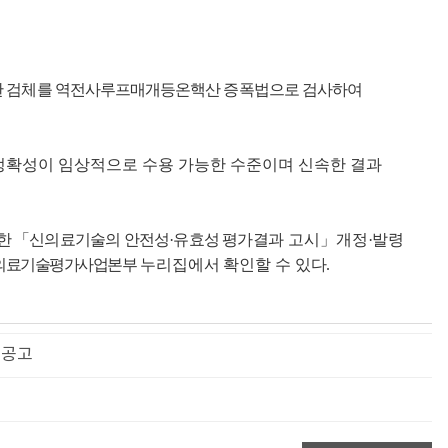
 검체를 역전사루프매개등온핵산 증폭법으로 검사하여
확성이 임상적으로 수용 가능한 수준이며 신속한 결과
의한
「
신의료기술의 안전성
·
유효성 평가
결과 고시
」
개정
·
발령
의료기술평가사업본부
누리집에서 확인할 수 있다
.
 공고