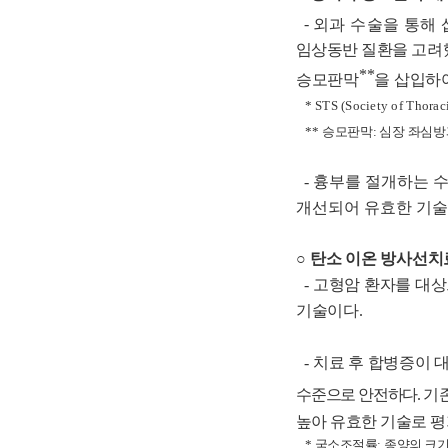
-
외과 수술을 통해
임상동반 질환을
고려
**
승모판막
을 삽입하
*
STS (
Society of Thorac
**
승모판막
:
심장 좌심방
-
흉부를 절개하는 
개선되어 유효한 기
○
탄소 이온 방사선치
-
고형암 환자를 대상
기술이다
.
-
치료 후 합병증이 
수준으로 안전하다
.
기
높아 유효한 기술로 
*
국소조절률
:
종양의 크기