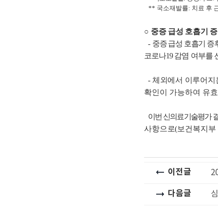
**
국소재발률
:
치료 후 
○
중증 급성 호흡기 
-
중증 급성 호흡기 증
코로나
19
감염 여부를
-
체외에서 이루어지는
확인이 가능하여 유효
이번 신의료기술평가 
사항으로
(
보건복지부 
이전글
2
다음글
심