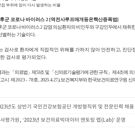
근접 부위에 암이 다시 발생하는 비율
증후군 코로나 바이러스
2 [
역전사루프매개등온핵산증폭법
]
후군 코로나 바이러스
2
감염 의심환자의 비인두와 구강인두에서
채
취한
 선별하는 기술이다
.
 검사로 환자에게 직접적인 위해를 가하지 않아 안전하고
,
진단정
한 검사로 평가되었다
.
결과는
「
의료법
」
제
53
조 및
「
신의료기술평가에 관한
규칙
」
제
4
조에 
고시 제
2023 - 78
호
,
2023. 4. 27.),
보건복지부와 한국보건의료연구원 신
023년도 상반기 국민건강보험공단 개방형직위 및 전문인력 채용
사평가원, ‘2023년 보건의료빅데이터 멘토링 랩(Lab)’ 운영