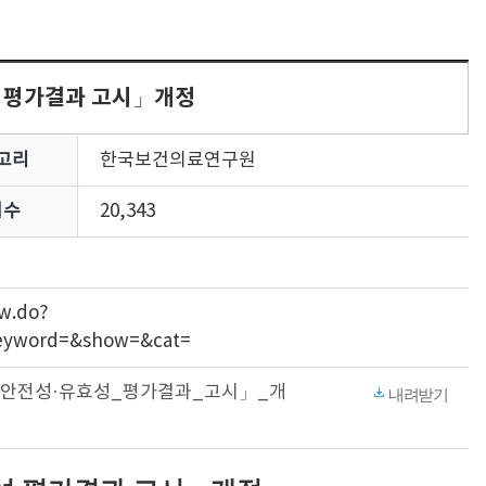
성 평가결과 고시」개정
고리
한국보건의료연구원
회수
20,343
ew.do?
keyword=&show=&cat=
술의_안전성·유효성_평가결과_고시」_개
내려받기