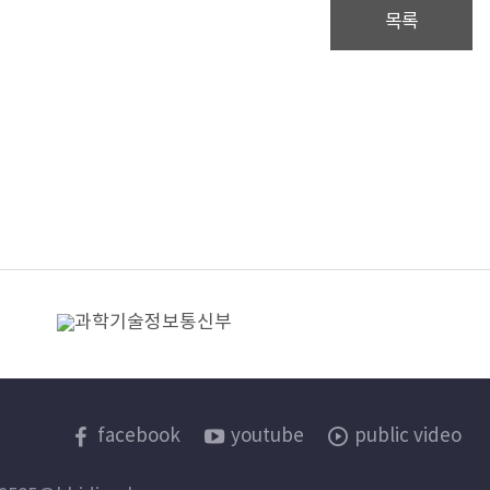
목록
한국보건산업진흥원
facebook
youtube
public video
sns