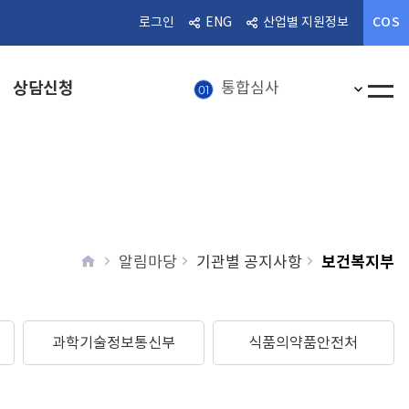
알림마당
08
COS
로그인
ENG
산업별 지원정보
통합심사
01
상담신청
인기검
혁신의료기기
02
전체메
상담신청
03
의료기기
04
의료기기 정보
05
뉴스레터
06
home
보건복지부
알림마당
기관별 공지사항
의료기기산업
07
알림마당
08
과학기술정보통신부
식품의약품안전처
통합심사
01